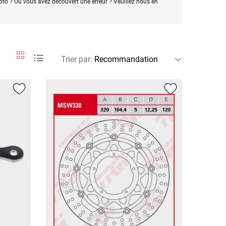
oto ? Ou vous avez découvert une erreur ? Veuillez nous en
Trier par
: