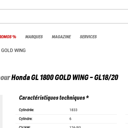
ROMOS %
MARQUES
MAGAZINE
SERVICES
0 GOLD WING
pour
Honda
GL 1800 GOLD WING - GL18/20
Caractéristiques techniques *
Cylindrée:
1833
Cylindre:
6
CV/kW:
126/93