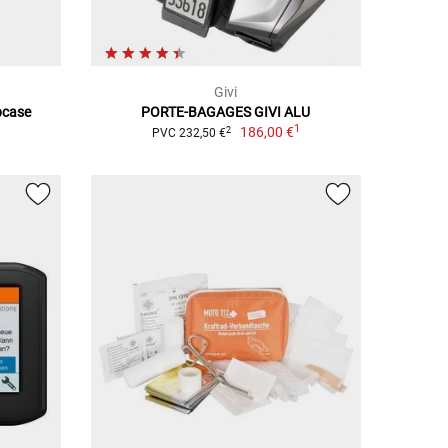
Givi
pcase
PORTE-BAGAGES GIVI ALU
1
186,00 €
2
PVC 232,50 €