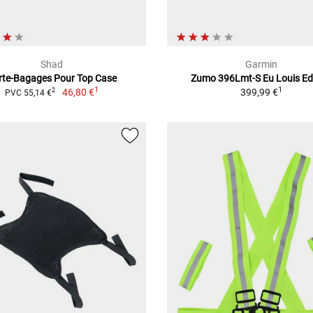
Shad
Garmin
rte-Bagages Pour Top Case
Zumo 396Lmt-S Eu Louis Ed
1
1
46,80 €
399,99 €
2
PVC 55,14 €