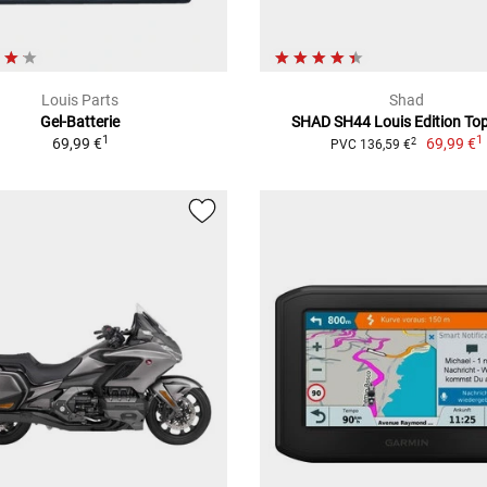
Louis Parts
Shad
Gel-Batterie
SHAD SH44 Louis Edition To
1
1
69,99 €
69,99 €
2
PVC 136,59 €