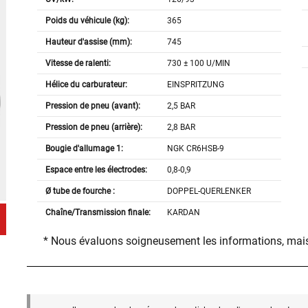
Poids du véhicule (kg):
365
Hauteur d'assise (mm):
745
Vitesse de ralenti:
730 ± 100 U/MIN
Hélice du carburateur:
EINSPRITZUNG
Pression de pneu (avant):
2,5 BAR
Pression de pneu (arrière):
2,8 BAR
Bougie d'allumage 1:
NGK CR6HSB-9
Espace entre les électrodes:
0,8-0,9
Ø tube de fourche :
DOPPEL-QUERLENKER
Chaîne/Transmission finale:
KARDAN
* Nous évaluons soigneusement les informations, mais