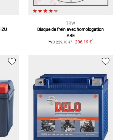
TRW
IZU
Disque de frein avec homologation
ABE
1
206,19 €
2
PVC 229,10 €