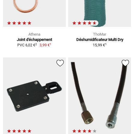
Athena
ThoMar
Joint d'échappement
Déshumidificateur Multi Dry
1
1
2
3,99 €
15,99 €
PVC 6,02 €