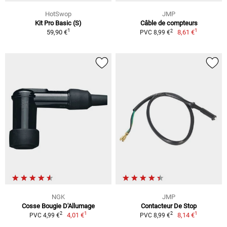
HotSwop
JMP
Kit Pro Basic (S)
Câble de compteurs
1
1
2
59,90 €
8,61 €
PVC 8,99 €
NGK
JMP
Cosse Bougie D'Allumage
Contacteur De Stop
1
1
2
2
4,01 €
8,14 €
PVC 4,99 €
PVC 8,99 €