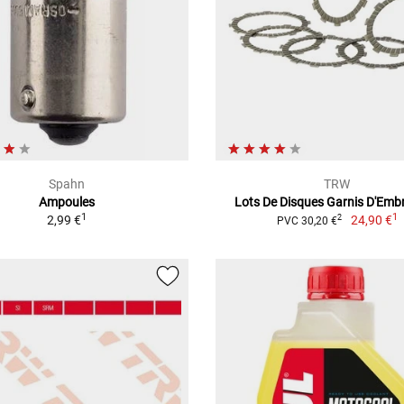
Spahn
TRW
Ampoules
Lots De Disques Garnis D'Emb
1
1
2,99 €
24,90 €
2
PVC 30,20 €