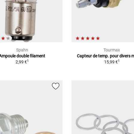
Spahn
Tourmax
Ampoule double filament
Capteur de temp. pour divers 
1
1
2,99 €
15,99 €