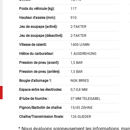
Poids du véhicule (kg):
117
Hauteur d'assise (mm):
910
Jeu de soupape (activé):
2-TAKTER
Jeu de soupape (désactivé):
2-TAKTER
Vitesse de ralenti:
1400 U/MIN
Hélice du carburateur:
1 AUSDREHUNG
Pression de pneu (avant):
1,5 BAR
Pression de pneu (arrière):
1,5 BAR
Bougie d'allumage 1:
NGK BR9ES
Espace entre les électrodes:
0,7-0,8 MM
Ø tube de fourche :
37 MM TELEGABEL
Pignon/Barbotin de chaîne:
15/45 ZÄHNE
Chaîne/Transmission finale:
126 GLIEDER
* Nous évaluons soigneusement les informations, mais