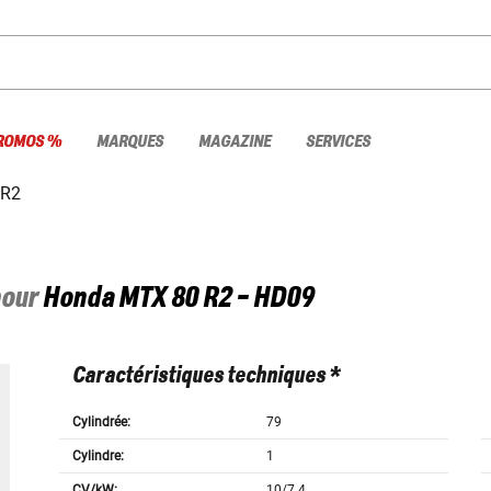
ROMOS %
MARQUES
MAGAZINE
SERVICES
 R2
pour
Honda
MTX 80 R2 - HD09
Caractéristiques techniques *
Cylindrée:
79
Cylindre:
1
CV/kW:
10/7.4