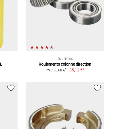
Tourmax
UL
Roulements colonne direction
1
35,12 €
2
PVC 50,68 €