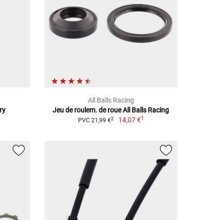
All Balls Racing
ry
Jeu de roulem. de roue All Balls Racing
1
14,07 €
2
PVC 21,99 €