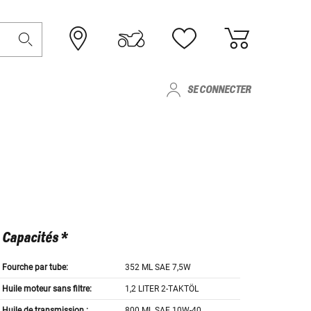
SE CONNECTER
Capacités *
Fourche par tube:
352 ML SAE 7,5W
Huile moteur sans filtre:
1,2 LITER 2-TAKTÖL
Huile de transmission :
800 ML SAE 10W-40