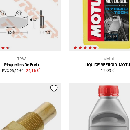
TRW
Motul
Plaquettes De Frein
LIQUIDE REFROID. MOT
1
1
24,16 €
12,99 €
2
PVC 28,30 €