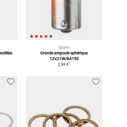
Spahn
modèles
Grande ampoule sphérique
12V,21W/BA15S
1
2,99 €