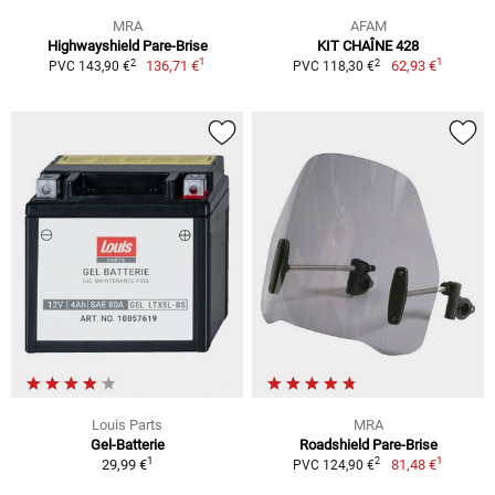
MRA
AFAM
Highwayshield Pare-Brise
KIT CHAÎNE 428
1
1
2
2
136,71 €
62,93 €
PVC 143,90 €
PVC 118,30 €
Louis Parts
MRA
Gel-Batterie
Roadshield Pare-Brise
1
1
2
29,99 €
81,48 €
PVC 124,90 €