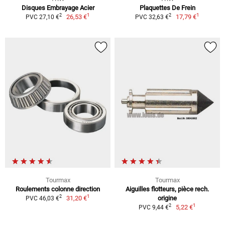
Disques Embrayage Acier
Plaquettes De Frein
1
1
2
2
26,53 €
17,79 €
PVC 27,10 €
PVC 32,63 €
Tourmax
Tourmax
Roulements colonne direction
Aiguilles flotteurs, pièce rech.
1
2
31,20 €
origine
PVC 46,03 €
1
2
5,22 €
PVC 9,44 €