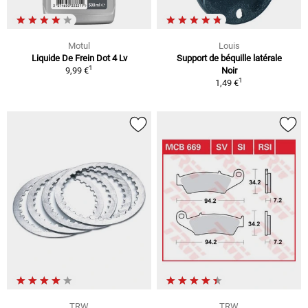
Motul
Louis
Liquide De Frein Dot 4 Lv
Support de béquille latérale
1
9,99 €
Noir
1
1,49 €
TRW
TRW