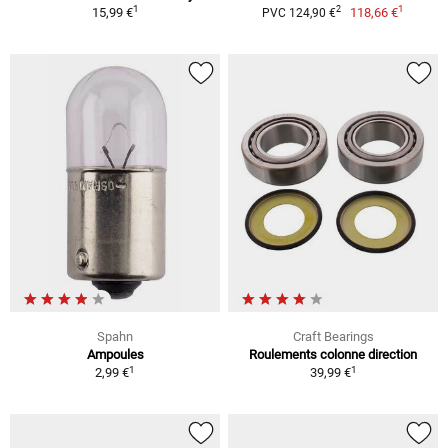
1
1
2
15,99 €
118,66 €
PVC 124,90 €
Spahn
Craft Bearings
Ampoules
Roulements colonne direction
1
1
2,99 €
39,99 €