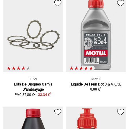
TRW
Motul
Lots De Disques Garnis
Liquide De Frein Dot 3 & 4, 0,5L
1
D'Embrayage
9,99 €
1
2
33,34 €
PVC 37,80 €