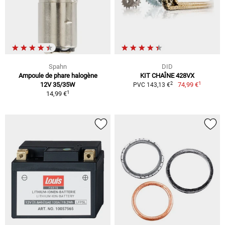
Spahn
DID
Ampoule de phare halogène
KIT CHAÎNE 428VX
1
2
12V 35/35W
74,99 €
PVC 143,13 €
1
14,99 €