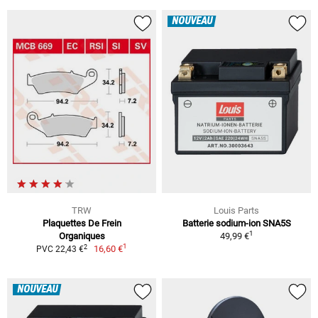
NOUVEAU
TRW
Louis Parts
Plaquettes De Frein
Batterie sodium-ion SNA5S
1
Organiques
49,99 €
1
2
16,60 €
PVC 22,43 €
NOUVEAU