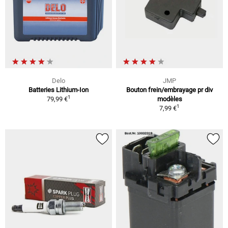
Delo
JMP
Batteries Lithium-Ion
Bouton frein/embrayage pr div
1
79,99 €
modèles
1
7,99 €