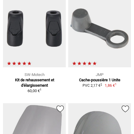
SW-Motech
JMP
Kit de rehaussement et
Cache-poussière 1 Unite
1
2
d'élargissement
1,86 €
PVC 2,17 €
1
60,00 €