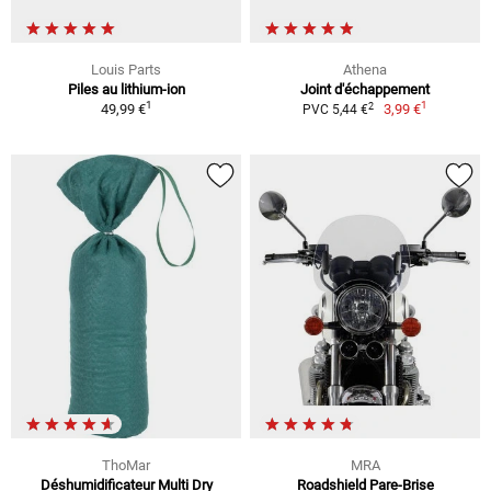
Louis Parts
Athena
Piles au lithium-ion
Joint d'échappement
1
1
2
49,99 €
3,99 €
PVC 5,44 €
ThoMar
MRA
Déshumidificateur Multi Dry
Roadshield Pare-Brise