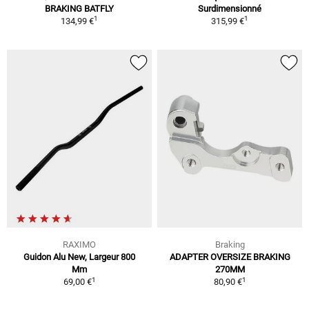
BRAKING BATFLY
Surdimensionné
1
1
134,99 €
315,99 €
RAXIMO
Braking
Guidon Alu New, Largeur 800
ADAPTER OVERSIZE BRAKING
Mm
270MM
1
1
69,00 €
80,90 €