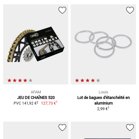
AFAM
Louis
JEU DE CHAÎNES 520
Lot de bagues d'étanchéité en
1
2
127,73 €
aluminium
PVC 141,92 €
1
2,99 €