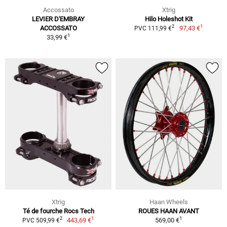
Accossato
Xtrig
LEVIER D'EMBRAY
Hilo Holeshot Kit
1
2
ACCOSSATO
97,43 €
PVC 111,99 €
1
33,99 €
Xtrig
Haan Wheels
Té de fourche Rocs Tech
ROUES HAAN AVANT
1
1
2
443,69 €
569,00 €
PVC 509,99 €