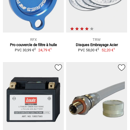
RFX
TRW
Pro couvercle de filtre à huile
Disques Embrayage Acier
1
1
2
2
24,79 €
52,20 €
PVC 30,99 €
PVC 58,00 €