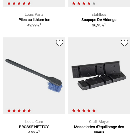
Louis Parts
stahlbus
Piles au lithium-ion
Soupape De Vidange
1
1
49,99 €
36,95 €
Louis Care
Craft-Meyer
BROSSE NETTOY.
Masselottes d'équilibrage des
1
4,99 €
pneus