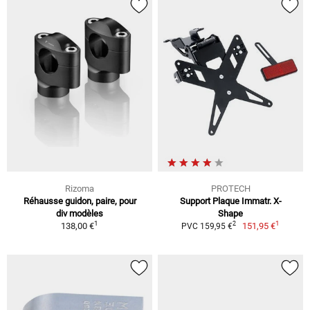
Rizoma
PROTECH
Réhausse guidon, paire, pour
Support Plaque Immatr. X-
div modèles
Shape
1
1
2
138,00 €
151,95 €
PVC 159,95 €