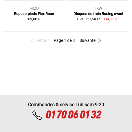
MIZU
TRW
Repose-pieds Flex Race
Disques de frein Racing avant
1
1
2
169,00 €
114,75 €
PVC 127,50 €
Retour
Page 1 de 3
Suivante
Commandes & service Lun-sam 9-20
01 70 06 01 32