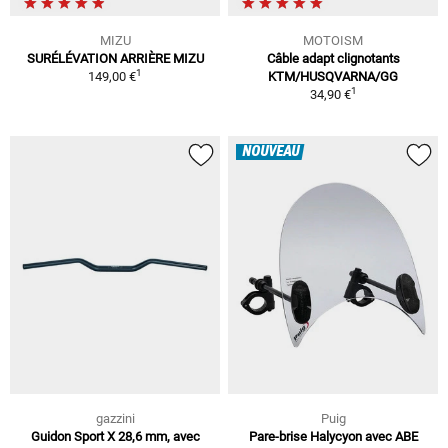
MIZU
MOTOISM
SURÉLÉVATION ARRIÈRE MIZU
Câble adapt clignotants
1
149,00 €
KTM/HUSQVARNA/GG
1
34,90 €
NOUVEAU
gazzini
Puig
Guidon Sport X 28,6 mm, avec
Pare-brise Halycyon avec ABE