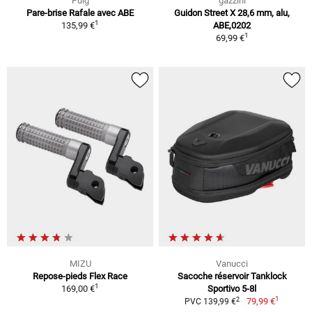
Puig
gazzini
Pare-brise Rafale avec ABE
Guidon Street X 28,6 mm, alu,
1
135,99 €
ABE,0202
1
69,99 €
MIZU
Vanucci
Repose-pieds Flex Race
Sacoche réservoir Tanklock
1
169,00 €
Sportivo 5-8l
1
2
79,99 €
PVC 139,99 €