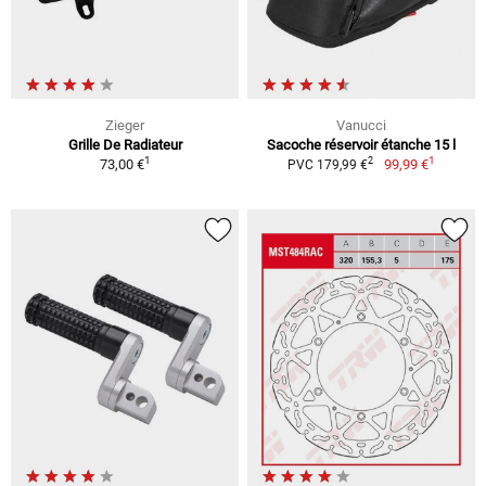
Zieger
Vanucci
Grille De Radiateur
Sacoche réservoir étanche 15 l
1
1
2
73,00 €
99,99 €
PVC 179,99 €