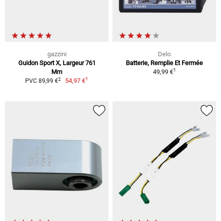
gazzini
Delo
Guidon Sport X, Largeur 761
Batterie, Remplie Et Fermée
1
Mm
49,99 €
1
2
54,97 €
PVC 89,99 €