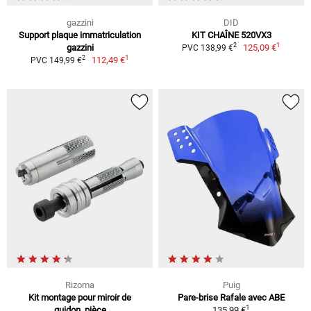
gazzini
DID
Support plaque immatriculation
KIT CHAÎNE 520VX3
1
2
gazzini
125,09 €
PVC 138,99 €
1
2
112,49 €
PVC 149,99 €
Rizoma
Puig
Kit montage pour miroir de
Pare-brise Rafale avec ABE
1
guidon, pièce
135,99 €