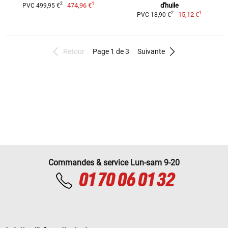
1
2
474,96 €
d'huile
PVC 499,95 €
1
2
15,12 €
PVC 18,90 €
Retour
Page 1 de 3
Suivante
Commandes & service Lun-sam 9-20
01 70 06 01 32