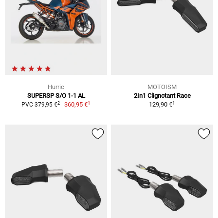
Hurric
MOTOISM
SUPERSP S/O 1-1 AL
2In1 Clignotant Race
1
1
2
360,95 €
129,90 €
PVC 379,95 €