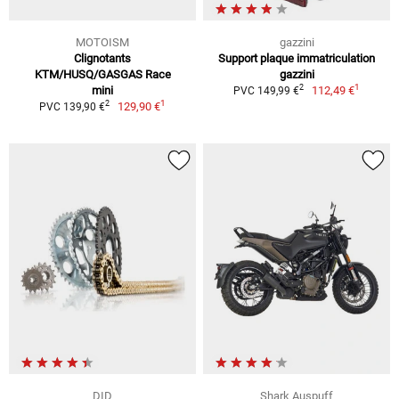
MOTOISM
gazzini
Clignotants
Support plaque immatriculation
KTM/HUSQ/GASGAS Race
gazzini
1
2
mini
112,49 €
PVC 149,99 €
1
2
129,90 €
PVC 139,90 €
DID
Shark Auspuff