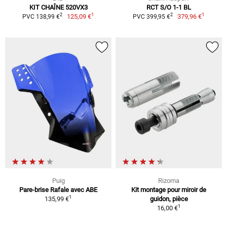
KIT CHAÎNE 520VX3
RCT S/O 1-1 BL
1
1
2
2
125,09 €
379,96 €
PVC 138,99 €
PVC 399,95 €
Puig
Rizoma
Pare-brise Rafale avec ABE
Kit montage pour miroir de
1
135,99 €
guidon, pièce
1
16,00 €