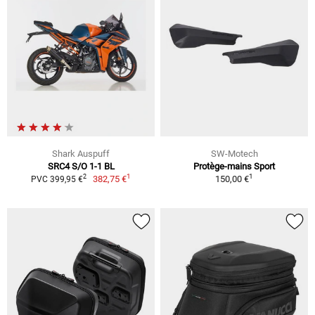
Shark Auspuff
SW-Motech
SRC4 S/O 1-1 BL
Protège-mains Sport
1
1
2
382,75 €
150,00 €
PVC 399,95 €