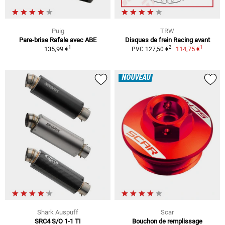
Puig
TRW
Pare-brise Rafale avec ABE
Disques de frein Racing avant
1
1
2
135,99 €
114,75 €
PVC 127,50 €
NOUVEAU
Shark Auspuff
Scar
SRC4 S/O 1-1 TI
Bouchon de remplissage