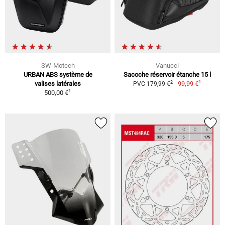
SW-Motech
Vanucci
URBAN ABS système de
Sacoche réservoir étanche 15 l
1
2
valises latérales
99,99 €
PVC 179,99 €
1
500,00 €