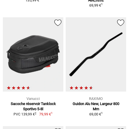
135,99 €
ABE,0202
1
69,99 €
Vanucci
RAXIMO
Sacoche réservoir Tanklock
Guidon Alu New, Largeur 800
Sportivo 5-8l
Mm
1
1
2
79,99 €
69,00 €
PVC 139,99 €