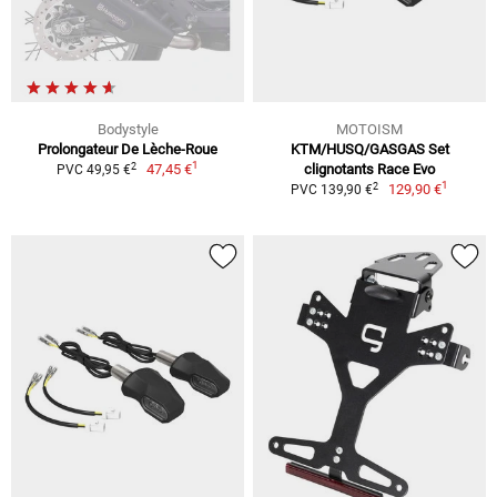
Bodystyle
MOTOISM
Prolongateur De Lèche-Roue
KTM/HUSQ/GASGAS Set
1
2
47,45 €
clignotants Race Evo
PVC 49,95 €
1
2
129,90 €
PVC 139,90 €