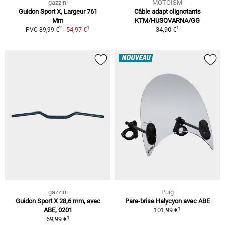
gazzini
MOTOISM
Guidon Sport X, Largeur 761
Câble adapt clignotants
Mm
KTM/HUSQVARNA/GG
1
1
2
54,97 €
34,90 €
PVC 89,99 €
NOUVEAU
gazzini
Puig
Guidon Sport X 28,6 mm, avec
Pare-brise Halycyon avec ABE
1
ABE, 0201
101,99 €
1
69,99 €