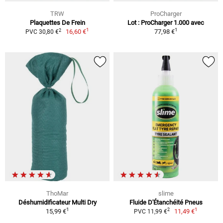
TRW
ProCharger
Plaquettes De Frein
Lot : ProCharger 1.000 avec
1
1
2
16,60 €
77,98 €
PVC 30,80 €
ThoMar
slime
Déshumidificateur Multi Dry
Fluide D'Étanchéité Pneus
1
1
2
15,99 €
11,49 €
PVC 11,99 €