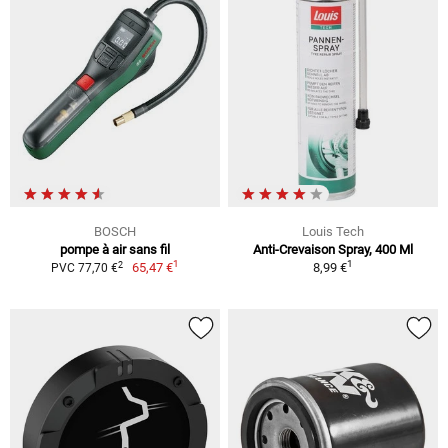
BOSCH
Louis Tech
pompe à air sans fil
Anti-Crevaison Spray, 400 Ml
1
1
2
65,47 €
8,99 €
PVC 77,70 €