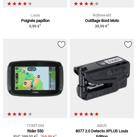
Louis
Rothewald
Poignée papillon
Outillage Bord Moto
1
1
9,99 €
39,99 €
TOMTOM
ABUS
Rider 550
8077 2.0 Detecto XPLUS Louis
1
2
269,99 €
Edition
PVC 399,00 €