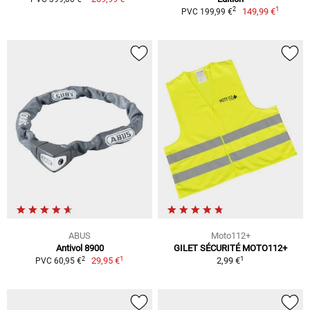
1
2
149,99 €
PVC 199,99 €
ABUS
Moto112+
Antivol 8900
GILET SÉCURITÉ MOTO112+
1
1
2
29,95 €
2,99 €
PVC 60,95 €