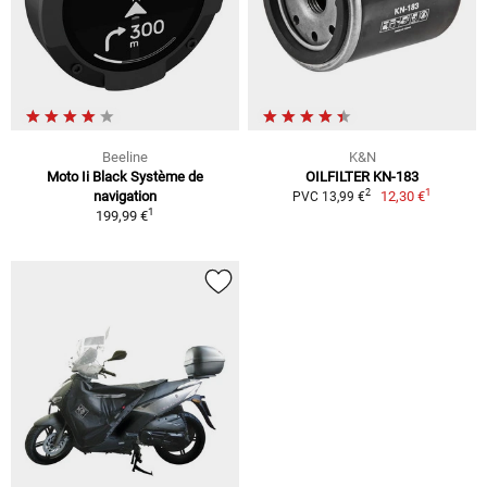
Beeline
K&N
Moto Ii Black Système de
OILFILTER KN-183
1
2
navigation
12,30 €
PVC 13,99 €
1
199,99 €