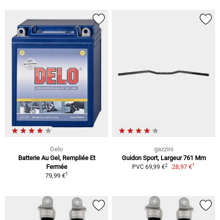
Delo
gazzini
Batterie Au Gel, Rempliée Et
Guidon Sport, Largeur 761 Mm
1
2
Fermée
28,97 €
PVC 69,99 €
1
79,99 €