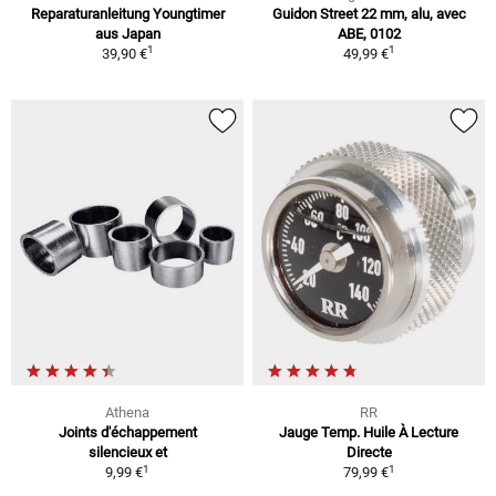
Reparaturanleitung Youngtimer
Guidon Street 22 mm, alu, avec
aus Japan
ABE, 0102
1
1
39,90 €
49,99 €
Athena
RR
Joints d'échappement
Jauge Temp. Huile À Lecture
silencieux et
Directe
1
1
9,99 €
79,99 €