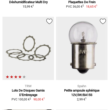
Déshumidificateur Multi Dry
Plaquettes De Frein
1
1
2
15,99 €
18,65 €
PVC 36,00 €
TRW
Spahn
Lots De Disques Garnis
Petite ampoule sphérique
D'Embrayage
12V,5W/BA15S
1
1
2
90,00 €
2,99 €
PVC 100,00 €