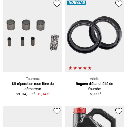
NOUVEAU
Tourmax
Ariete
Kit réparation roue libre du
Bagues d'étanchéité de
démarreur
fourche
1
1
2
19,14 €
15,99 €
PVC 34,99 €