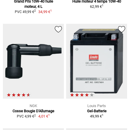
Grand Prix 10W-40 huile
Huile moteur 4 temps 10W-40
1
moteur, 4 L
62,99 €
1
2
34,99 €
PVC 49,99 €
NGK
Louis Parts
Cosse Bougie D'Allumage
Gel-Batterie
1
1
2
4,01 €
49,99 €
PVC 4,99 €