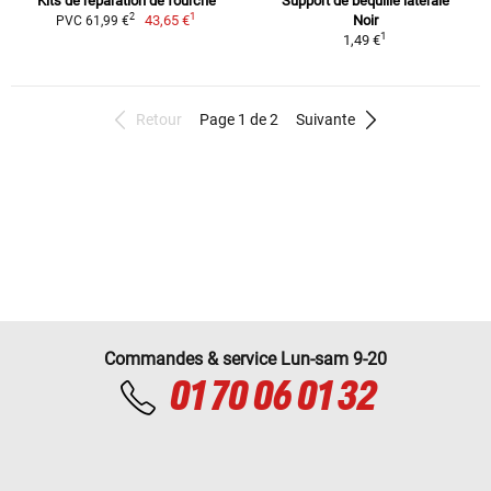
Kits de réparation de fourche
Support de béquille latérale
1
2
43,65 €
Noir
PVC 61,99 €
1
1,49 €
Retour
Page 1 de 2
Suivante
Commandes & service Lun-sam 9-20
01 70 06 01 32