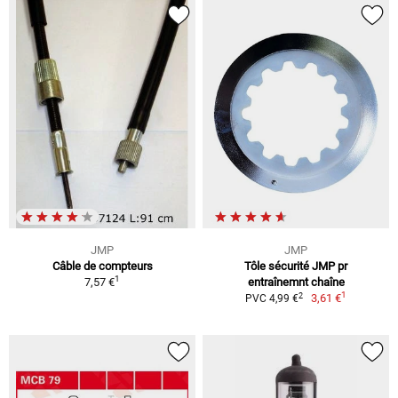
JMP
JMP
Câble de compteurs
Tôle sécurité JMP pr
1
7,57 €
entraînemnt chaîne
1
2
3,61 €
PVC 4,99 €