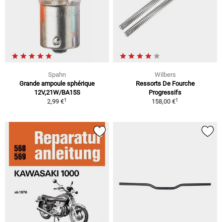
Spahn
Wilbers
Grande ampoule sphérique
Ressorts De Fourche
12V,21W/BA15S
Progressifs
1
1
2,99 €
158,00 €