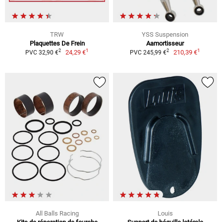
TRW
YSS Suspension
Plaquettes De Frein
Aamortisseur
1
1
2
2
24,29 €
210,39 €
PVC 32,90 €
PVC 245,99 €
All Balls Racing
Louis