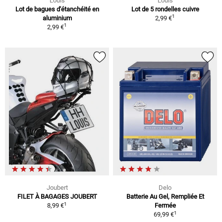
Louis
Louis
Lot de bagues d'étanchéité en
Lot de 5 rondelles cuivre
1
aluminium
2,99 €
1
2,99 €
Joubert
Delo
FILET À BAGAGES JOUBERT
Batterie Au Gel, Rempliée Et
1
8,99 €
Fermée
1
69,99 €