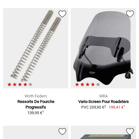
Wirth Federn
MRA
Ressorts De Fourche
Vario-Screen Pour Roadsters
1
2
Progressifs
199,41 €
PVC 209,90 €
1
139,95 €