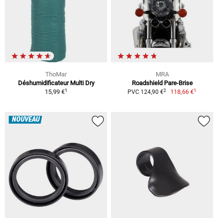
ThoMar
MRA
Déshumidificateur Multi Dry
Roadshield Pare-Brise
1
1
2
15,99 €
118,66 €
PVC 124,90 €
NOUVEAU