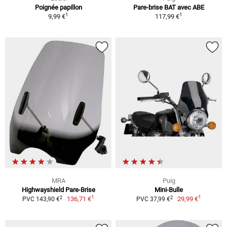
Poignée papillon
Pare-brise BAT avec ABE
1
1
9,99 €
117,99 €
MRA
Puig
Highwayshield Pare-Brise
Mini-Bulle
1
1
2
2
136,71 €
29,99 €
PVC 143,90 €
PVC 37,99 €