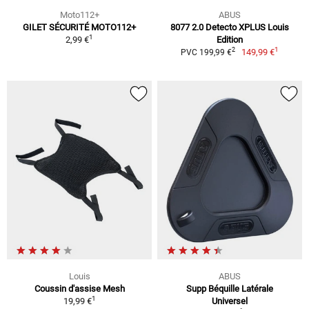
Moto112+
ABUS
GILET SÉCURITÉ MOTO112+
8077 2.0 Detecto XPLUS Louis
1
2,99 €
Edition
1
2
149,99 €
PVC 199,99 €
Louis
ABUS
Coussin d'assise Mesh
Supp Béquille Latérale
1
19,99 €
Universel