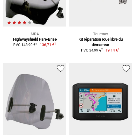
MRA
Tourmax
Highwayshield Pare-Brise
Kit réparation roue libre du
1
2
136,71 €
démarreur
PVC 143,90 €
1
2
19,14 €
PVC 34,99 €