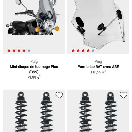
Puig
Puig
Mini-disque de tournage Plus
Pare-brise BAT avec ABE
1
(CS9)
116,99 €
1
71,99 €