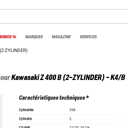
ROMOS %
MARQUES
MAGAZINE
SERVICES
 (2-ZYLINDER)
pour
Kawasaki
Z 400 B (2-ZYLINDER) - K4/B
Caractéristiques techniques *
Cylindrée:
398
Cylindre:
2
CV/kW:
27/20, 35/26