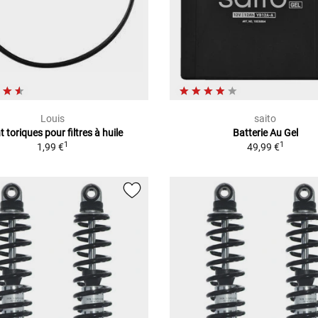
Louis
saito
t toriques pour filtres à huile
Batterie Au Gel
1
1
1,99 €
49,99 €