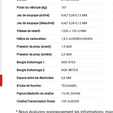
Poids du véhicule (kg):
187
Jeu de soupape (activé):
KALT 0,08-0,13 MM
Jeu de soupape (désactivé):
KALT 0,08-0,13 MM
Vitesse de ralenti:
1200 ± 100 U/MIN
Hélice du carburateur:
1,8-2 AUSDREHUNGEN
Pression de pneu (avant):
1,9 BAR
Pression de pneu (arrière):
2,0 BAR
Bougie d'allumage 1:
NGK B7ES
Bougie d'allumage 2:
NGK BR7EIX
Espace entre les électrodes:
0,8 MM
Ø tube de fourche :
TELEGABEL
Pignon/Barbotin de chaîne:
15/45 ZÄHNE
Chaîne/Transmission finale:
100 GLIEDER
* Nous évaluons soigneusement les informations, mais