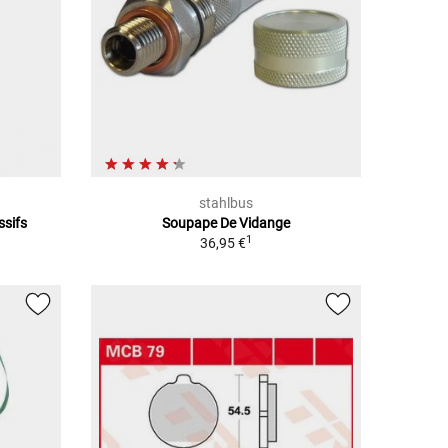
stahlbus
ssifs
Soupape De Vidange
1
36,95 €