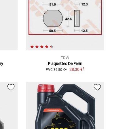
TRW
ry
Plaquettes De Frein
1
28,30 €
2
PVC 36,50 €