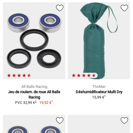
All Balls Racing
ThoMar
Jeu de roulem. de roue All Balls
Déshumidificateur Multi Dry
1
Racing
15,99 €
1
2
19,92 €
PVC 32,99 €