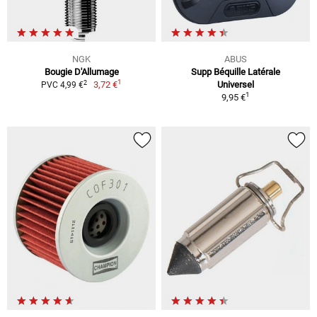
NGK
ABUS
Bougie D'Allumage
Supp Béquille Latérale
1
2
3,72 €
Universel
PVC 4,99 €
1
9,95 €