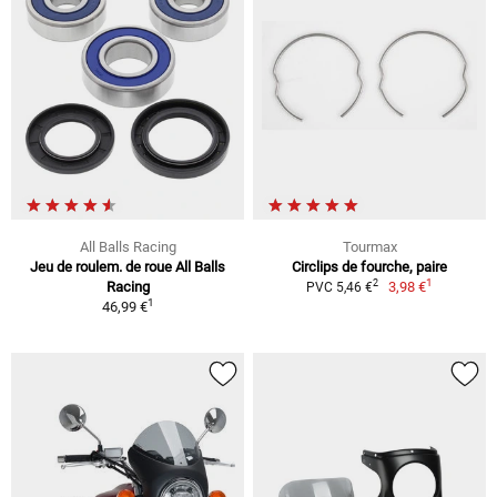
All Balls Racing
Tourmax
Jeu de roulem. de roue All Balls
Circlips de fourche, paire
1
2
Racing
3,98 €
PVC 5,46 €
1
46,99 €