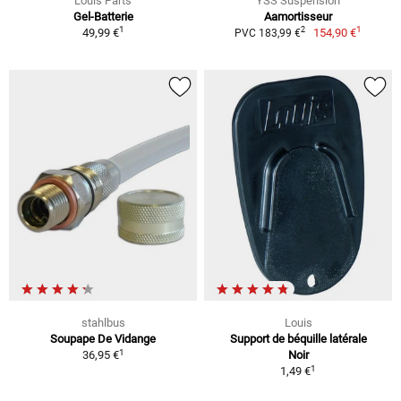
Louis Parts
YSS Suspension
Gel-Batterie
Aamortisseur
1
1
2
49,99 €
154,90 €
PVC 183,99 €
stahlbus
Louis
Soupape De Vidange
Support de béquille latérale
1
36,95 €
Noir
1
1,49 €