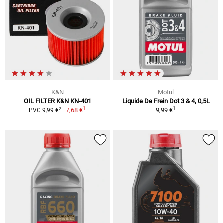
K&N
Motul
OIL FILTER K&N KN-401
Liquide De Frein Dot 3 & 4, 0,5L
1
1
2
7,68 €
9,99 €
PVC 9,99 €