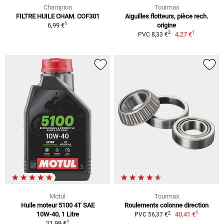
Champion
Tourmax
FILTRE HUILE CHAM. COF301
Aiguilles flotteurs, pièce rech.
1
6,99 €
origine
1
2
4,27 €
PVC 8,33 €
Motul
Tourmax
Huile moteur 5100 4T SAE
Roulements colonne direction
1
2
10W-40, 1 Litre
40,41 €
PVC 56,37 €
1
21,99 €