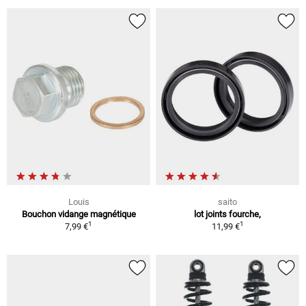
Louis
saito
Bouchon vidange magnétique
lot joints fourche,
1
1
7,99 €
11,99 €