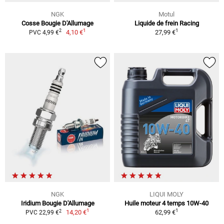
NGK
Motul
Cosse Bougie D'Allumage
Liquide de frein Racing
1
1
2
4,10 €
27,99 €
PVC 4,99 €
NGK
LIQUI MOLY
Iridium Bougie D'Allumage
Huile moteur 4 temps 10W-40
1
1
2
14,20 €
62,99 €
PVC 22,99 €