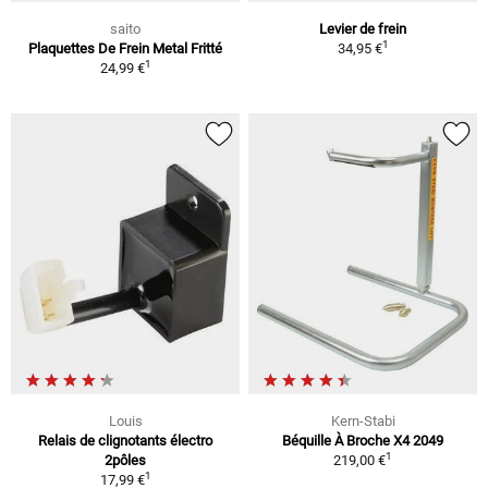
saito
Levier de frein
1
Plaquettes De Frein Metal Fritté
34,95 €
1
24,99 €
Louis
Kern-Stabi
Relais de clignotants électro
Béquille À Broche X4 2049
1
2pôles
219,00 €
1
17,99 €