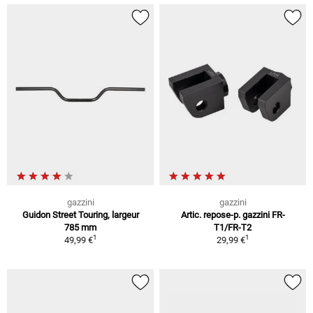
gazzini
gazzini
Guidon Street Touring, largeur
Artic. repose-p. gazzini FR-
785 mm
T1/FR-T2
1
1
49,99 €
29,99 €