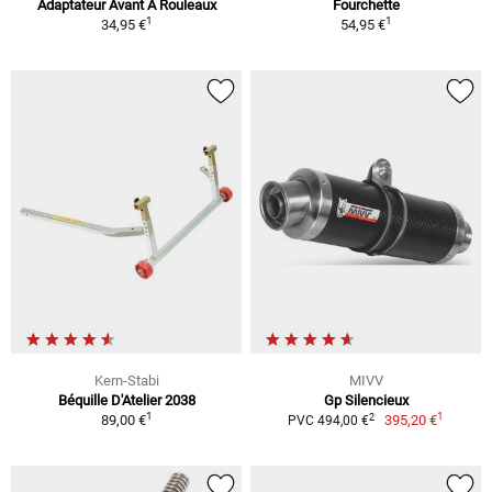
Adaptateur Avant Á Rouleaux
Fourchette
1
1
34,95 €
54,95 €
Kern-Stabi
MIVV
Béquille D'Atelier 2038
Gp Silencieux
1
1
2
89,00 €
395,20 €
PVC 494,00 €