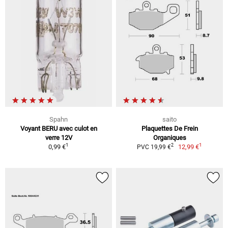
Spahn
saito
Voyant BERU avec culot en
Plaquettes De Frein
verre 12V
Organiques
1
1
2
0,99 €
12,99 €
PVC 19,99 €