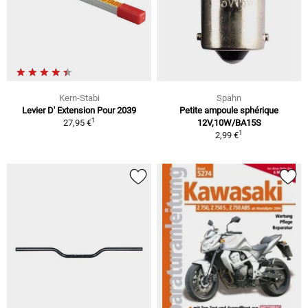
Kern-Stabi
Spahn
Levier D' Extension Pour 2039
Petite ampoule sphérique
1
27,95 €
12V,10W/BA15S
1
2,99 €