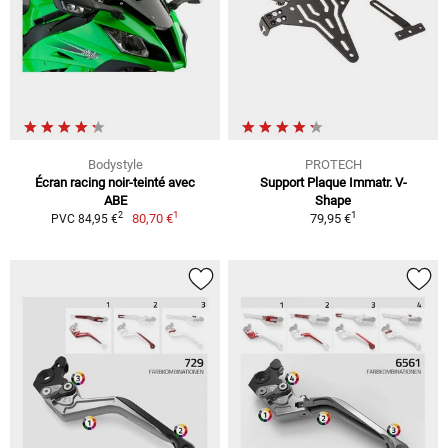
Bodystyle
PROTECH
Écran racing noir-teinté avec
Support Plaque Immatr. V-
ABE
Shape
1
1
2
80,70 €
79,95 €
PVC 84,95 €