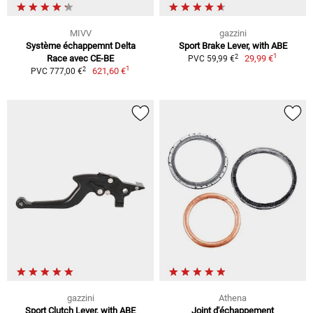
MIVV
gazzini
Système échappemnt Delta
Sport Brake Lever, with ABE
1
2
Race avec CE-BE
29,99 €
PVC 59,99 €
1
2
621,60 €
PVC 777,00 €
gazzini
Athena
Sport Clutch Lever, with ABE
Joint d'échappement