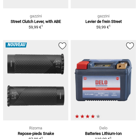
gazzini
gazzini
Street Clutch Lever, with ABE
Levier de frein Street
1
1
59,99 €
59,99 €
NOUVEAU
Rizoma
Delo
Repose-pieds Snake
Batteries Lithium-Ion
1
1