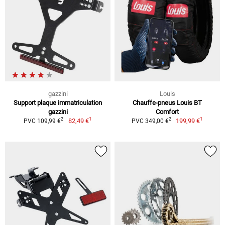
gazzini
Louis
Support plaque immatriculation
Chauffe-pneus Louis BT
gazzini
Comfort
1
1
2
2
82,49 €
199,99 €
PVC 109,99 €
PVC 349,00 €