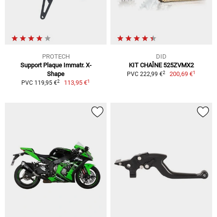
PROTECH
DID
Support Plaque Immatr. X-
KIT CHAÎNE 525ZVMX2
1
2
Shape
200,69 €
PVC 222,99 €
1
2
113,95 €
PVC 119,95 €