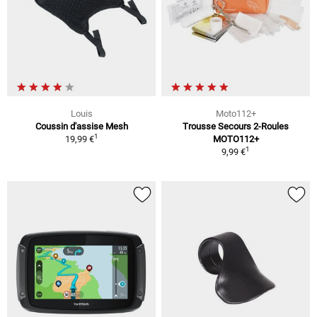
Louis
Moto112+
Coussin d'assise Mesh
Trousse Secours 2-Roules
1
19,99 €
MOTO112+
1
9,99 €