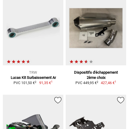
TRW
Dispositifs d'échappement
Lucas Kit Surbaissement Ar
2ème choix
1
1
2
2
91,35 €
427,46 €
PVC 101,50 €
PVC 449,95 €