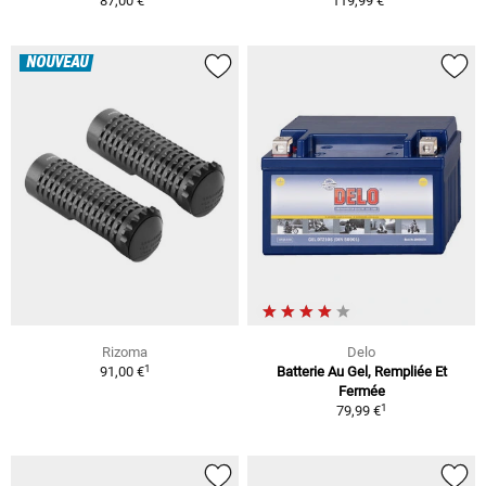
87,00 €
119,99 €
NOUVEAU
Rizoma
Delo
1
91,00 €
Batterie Au Gel, Rempliée Et
Fermée
1
79,99 €