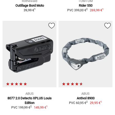
Rothewald
TOMTOM
Outillage Bord Moto
Rider 550
1
1
2
39,99 €
269,99 €
PVC 399,00 €
ABUS
ABUS
8077 2.0 Detecto XPLUS Louis
Antivol 8900
1
2
Edition
29,95 €
PVC 60,95 €
1
2
149,99 €
PVC 199,99 €