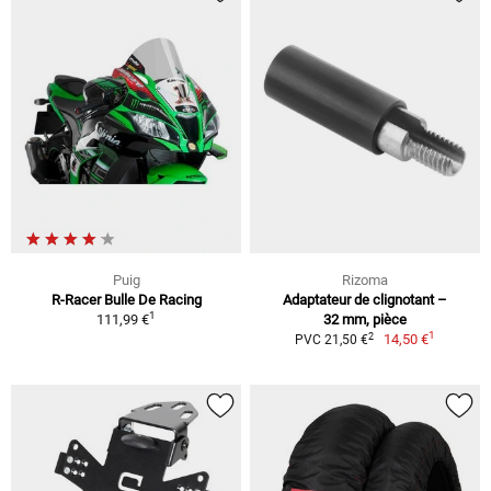
Puig
Rizoma
R-Racer Bulle De Racing
Adaptateur de clignotant –
1
111,99 €
32 mm, pièce
1
2
14,50 €
PVC 21,50 €