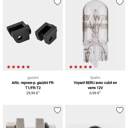
gazzini
Spahn
Artic. repose-p. gazzini FR-
Voyant BERU avec culot en
T1/FR-T2
verre 12V
1
1
29,99 €
0,99 €