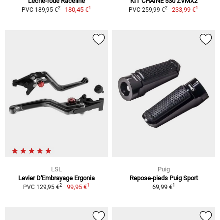
Lèche-roue Raceline
KIT CHAÎNE 530 ZVMX2
1
1
2
2
180,45 €
233,99 €
PVC 189,95 €
PVC 259,99 €
LSL
Puig
Levier D'Embrayage Ergonia
Repose-pieds Puig Sport
1
1
2
99,95 €
69,99 €
PVC 129,95 €