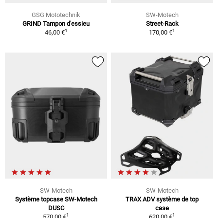
GSG Mototechnik
SW-Motech
GRIND Tampon d'essieu
Street-Rack
1
1
46,00 €
170,00 €
SW-Motech
SW-Motech
Système topcase SW-Motech
TRAX ADV système de top
DUSC
case
1
1
570,00 €
620,00 €