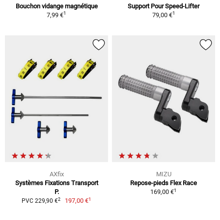
Bouchon vidange magnétique
Support Pour Speed-Lifter
1
1
7,99 €
79,00 €
AXfix
MIZU
Systèmes Fixations Transport
Repose-pieds Flex Race
1
P.
169,00 €
1
2
197,00 €
PVC 229,90 €