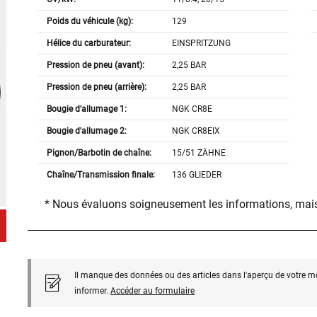
Poids du véhicule (kg):
129
Hélice du carburateur:
EINSPRITZUNG
Pression de pneu (avant):
2,25 BAR
Pression de pneu (arrière):
2,25 BAR
Bougie d'allumage 1:
NGK CR8E
Bougie d'allumage 2:
NGK CR8EIX
Pignon/Barbotin de chaîne:
15/51 ZÄHNE
Chaîne/Transmission finale:
136 GLIEDER
* Nous évaluons soigneusement les informations, mais
Il manque des données ou des articles dans l'aperçu de votre m
informer.
Accéder au formulaire