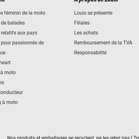
e féminin de la moto
Louis se présente
 de balades
Filiales
 relatifs aux pays
Les achats
 pour passionnés de
Remboursement de la TVA
ue
Responsabilité
heart
 à moto
os
Conducteur
 à moto
Nos produits et emballages se recyclent, ne les jetez pas ! T