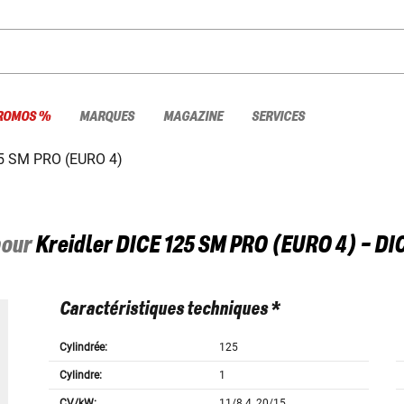
ROMOS %
MARQUES
MAGAZINE
SERVICES
5 SM PRO (EURO 4)
pour
Kreidler
DICE 125 SM PRO (EURO 4) - D
Caractéristiques techniques *
Cylindrée:
125
Cylindre:
1
CV/kW:
11/8.4, 20/15