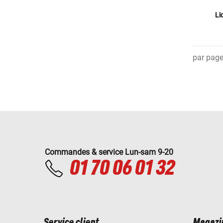
Li
par pag
Commandes & service Lun-sam 9-20
01 70 06 01 32
Service client
Magazi