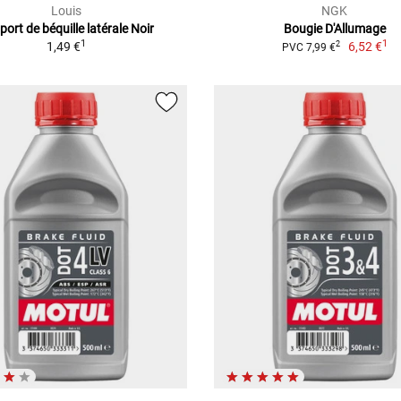
Louis
NGK
ort de béquille latérale Noir
Bougie D'Allumage
1
1
1,49 €
6,52 €
2
PVC 7,99 €