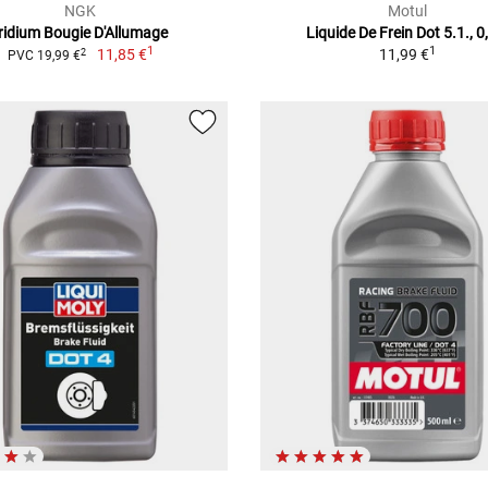
NGK
Motul
Iridium Bougie D'Allumage
Liquide De Frein Dot 5.1., 0
1
1
11,85 €
11,99 €
2
PVC 19,99 €