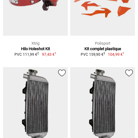
Xtrig
Polisport
Hilo Holeshot Kit
Kit complet plastique
1
1
2
2
97,43 €
104,99 €
PVC 111,99 €
PVC 159,90 €