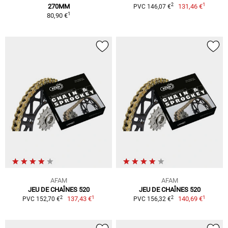
1
2
270MM
131,46 €
PVC 146,07 €
1
80,90 €
AFAM
AFAM
JEU DE CHAÎNES 520
JEU DE CHAÎNES 520
1
1
2
2
137,43 €
140,69 €
PVC 152,70 €
PVC 156,32 €