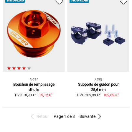
NOUVEAU
NOUVEAU
Scar
Xtrig
Bouchon de remplissage
Supports de guidon pour
d'huile
28,6 mm
1
1
2
2
15,12 €
182,69 €
PVC 18,90 €
PVC 209,99 €
Retour
Page 1 de 8
Suivante