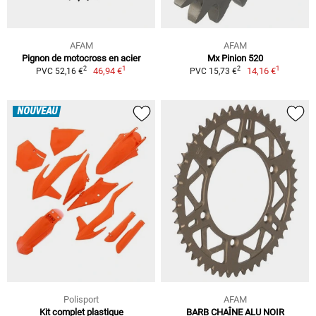
AFAM
AFAM
Pignon de motocross en acier
Mx Pinion 520
1
1
2
2
46,94 €
14,16 €
PVC 52,16 €
PVC 15,73 €
NOUVEAU
Polisport
AFAM
Kit complet plastique
BARB CHAÎNE ALU NOIR