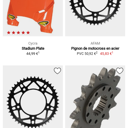
Cycra
AFAM
Stadium Plate
Pignon de motocross en acier
1
1
2
44,99 €
45,83 €
PVC 50,92 €