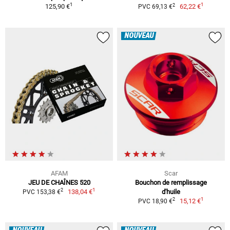
1
1
2
125,90 €
62,22 €
PVC 69,13 €
NOUVEAU
AFAM
Scar
JEU DE CHAÎNES 520
Bouchon de remplissage
1
2
138,04 €
d'huile
PVC 153,38 €
1
2
15,12 €
PVC 18,90 €