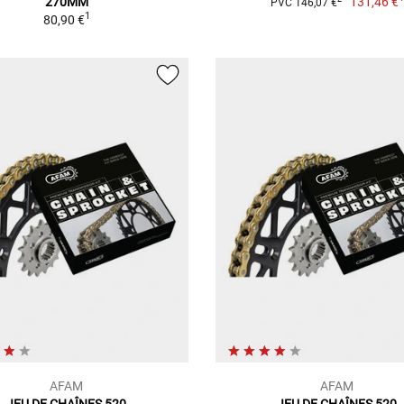
270MM
131,46 €
PVC 146,07 €
1
80,90 €
AFAM
AFAM