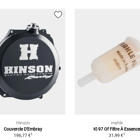
Hinson
mahle
Couvercle D'Embray
Kl 97 Of Filtre À Essenc
1
1
196,77 €
31,99 €