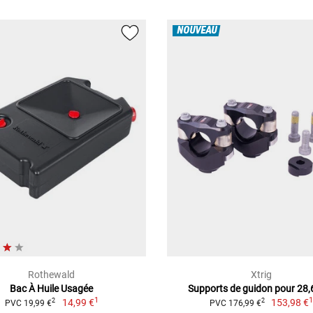
NOUVEAU
Rothewald
Xtrig
Bac À Huile Usagée
Supports de guidon pour 28
1
14,99 €
153,98 €
2
2
PVC 19,99 €
PVC 176,99 €