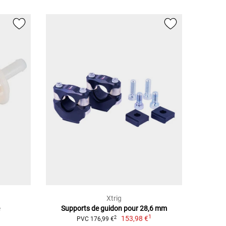
Xtrig
e
Supports de guidon pour 28,6 mm
1
153,98 €
2
PVC 176,99 €