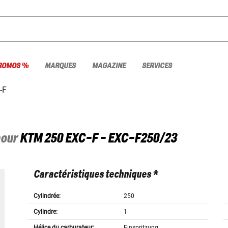
ROMOS %
MARQUES
MAGAZINE
SERVICES
-F
pour
KTM
250 EXC-F - EXC-F250/23
Caractéristiques techniques *
Cylindrée:
250
Cylindre:
1
Hélice du carburateur:
Einspritzung