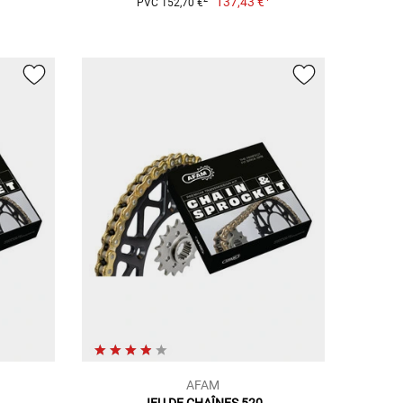
137,43 €
PVC 152,70 €
AFAM