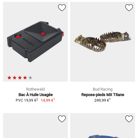
Rothewald
Bud Racing
Bac À Huile Usagée
Repose-pieds MX Titane
1
1
2
14,99 €
249,99 €
PVC 19,99 €