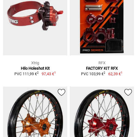
Xtrig
RFX
Hilo Holeshot Kit
FACTORY KIT RFX
1
1
2
2
97,43 €
62,39 €
PVC 111,99 €
PVC 103,99 €