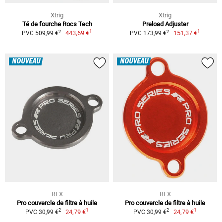
Xtrig
Xtrig
Té de fourche Rocs Tech
Preload Adjuster
1
1
2
2
443,69 €
151,37 €
PVC 509,99 €
PVC 173,99 €
NOUVEAU
NOUVEAU
RFX
RFX
Pro couvercle de filtre à huile
Pro couvercle de filtre à huile
1
1
2
2
24,79 €
24,79 €
PVC 30,99 €
PVC 30,99 €