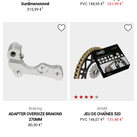
1
2
Surdimensionné
161,99 €
PVC 188,99 €
1
315,99 €
Braking
AFAM
ADAPTER OVERSIZE BRAKING
JEU DE CHAÎNES 520
1
2
270MM
131,46 €
PVC 146,07 €
1
80,90 €