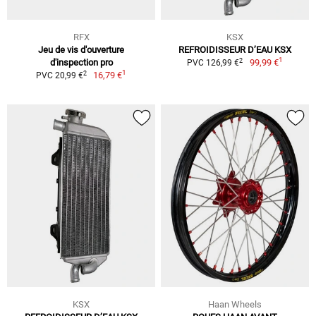
RFX
KSX
Jeu de vis d'ouverture
REFROIDISSEUR D’EAU KSX
1
2
d'inspection pro
99,99 €
PVC 126,99 €
1
2
16,79 €
PVC 20,99 €
KSX
Haan Wheels