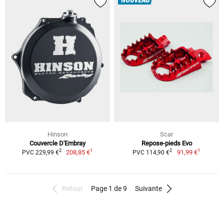
NOUVEAU
Hinson
Scar
Couvercle D'Embray
Repose-pieds Evo
1
1
2
2
208,85 €
91,99 €
PVC 229,99 €
PVC 114,90 €
Retour
Page 1 de 9
Suivante