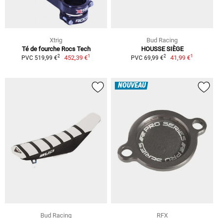
Xtrig
Bud Racing
Té de fourche Rocs Tech
HOUSSE SIÈGE
1
1
2
2
452,39 €
41,99 €
PVC 519,99 €
PVC 69,99 €
NOUVEAU
Bud Racing
RFX