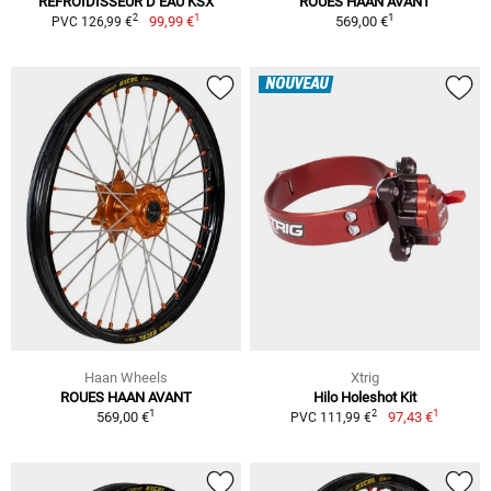
REFROIDISSEUR D’EAU KSX
ROUES HAAN AVANT
1
1
2
99,99 €
569,00 €
PVC 126,99 €
NOUVEAU
Haan Wheels
Xtrig
ROUES HAAN AVANT
Hilo Holeshot Kit
1
1
2
569,00 €
97,43 €
PVC 111,99 €