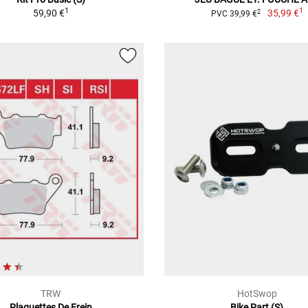
1
1
59,90 €
35,99 €
2
PVC 39,99 €
TRW
HotSwop
Plaquettes De Frein
Bike Part (S)