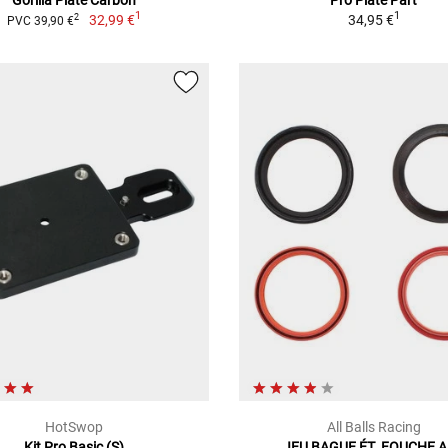
1
1
32,99 €
34,95 €
2
PVC 39,90 €
HotSwop
All Balls Racing
Kit Pro Basic (S)
JEU BAGUE ÉT. FOUCHE 