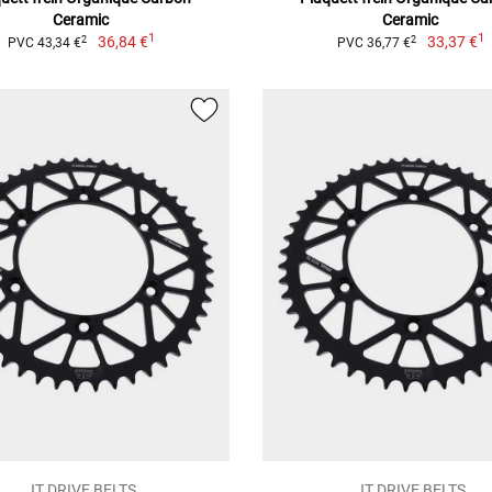
Ceramic
Ceramic
1
1
36,84 €
33,37 €
2
2
PVC 43,34 €
PVC 36,77 €
JT DRIVE BELTS
JT DRIVE BELTS