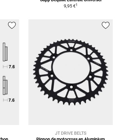
1
9,95 €
JT DRIVE BELTS
arbon
Pignon de motocross en Aluminium