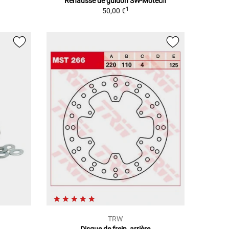
Rehausse de guidon SW-Motech
1
50,00 €
TRW
Disque de frein, arrière