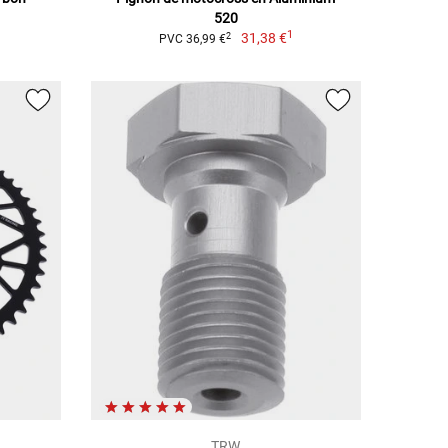
520
1
31,38 €
2
PVC 36,99 €
TRW