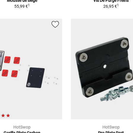
Mousse de siège
Vis De Purge Freins
1
1
55,99 €
26,95 €
HotSwop
HotSwop
Gorilla Plate Carbon
Pro Plate Part