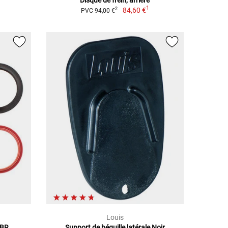
1
84,60 €
2
PVC 94,00 €
Louis
ABR
Support de béquille latérale Noir