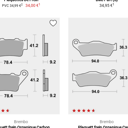
1
1
34,00 €
34,95 €
2
PVC 34,99 €
Brembo
Brembo
uett frein Organique Carbon
Plaquett frein Organique C