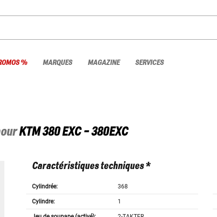
ROMOS %
MARQUES
MAGAZINE
SERVICES
pour
KTM
380 EXC - 380EXC
Caractéristiques techniques *
Cylindrée:
368
Cylindre:
1
Jeu de soupape (activé):
2-TAKTER