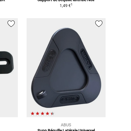
1
1,49 €
ABUS
Supp Béquille Latérale Universel