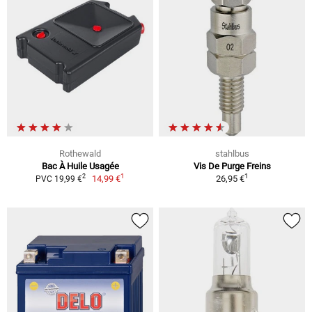
Rothewald
stahlbus
Bac À Huile Usagée
Vis De Purge Freins
1
1
2
14,99 €
26,95 €
PVC 19,99 €