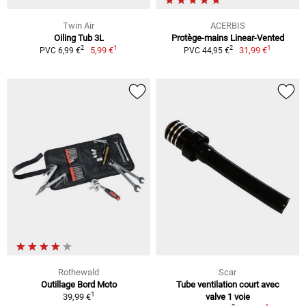
Twin Air
ACERBIS
Oiling Tub 3L
Protège-mains Linear-Vented
1
1
2
2
5,99 €
31,99 €
PVC 6,99 €
PVC 44,95 €
Rothewald
Scar
Outillage Bord Moto
Tube ventilation court avec
1
39,99 €
valve 1 voie