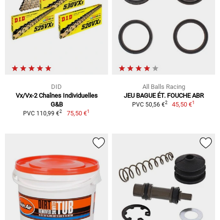
DID
All Balls Racing
Vx/Vx-2 Chaînes Individuelles
JEU BAGUE ÉT. FOUCHE ABR
1
2
G&B
45,50 €
PVC 50,56 €
1
2
75,50 €
PVC 110,99 €