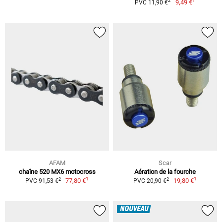
1
2
9,49 €
PVC 11,90 €
AFAM
Scar
chaîne 520 MX6 motocross
Aération de la fourche
1
1
2
2
77,80 €
19,80 €
PVC 91,53 €
PVC 20,90 €
NOUVEAU