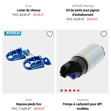
Scar
All Balls Racing
Levier de vitesse
Kit de joints pour pignon
1
2
39,90 €
d’entraînement
PVC 40,90 €
1
2
29,69 €
PVC 32,99 €
NOUVEAU
Scar
Tourmax
Repose-pieds Evo
Pompe à carburant pour diff.
1
2
96,99 €
modèles
PVC 114,90 €