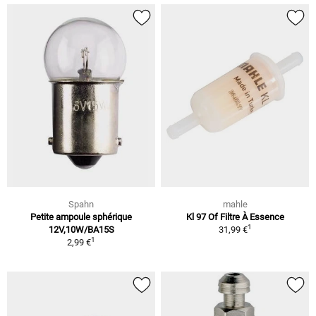
Spahn
mahle
Petite ampoule sphérique
Kl 97 Of Filtre À Essence
1
12V,10W/BA15S
31,99 €
1
2,99 €