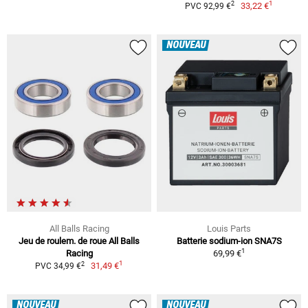
1
2
33,22 €
PVC 92,99 €
NOUVEAU
All Balls Racing
Louis Parts
Jeu de roulem. de roue All Balls
Batterie sodium-ion SNA7S
1
Racing
69,99 €
1
2
31,49 €
PVC 34,99 €
NOUVEAU
NOUVEAU