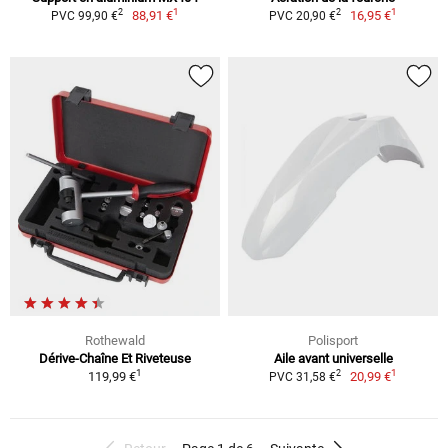
1
1
2
2
88,91 €
16,95 €
PVC 99,90 €
PVC 20,90 €
Rothewald
Polisport
Dérive-Chaîne Et Riveteuse
Aile avant universelle
1
1
2
119,99 €
20,99 €
PVC 31,58 €