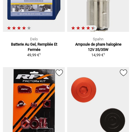
Delo
Spahn
Batterie Au Gel, Rempliée Et
Ampoule de phare halogène
Fermée
12V 35/35W
1
1
49,99 €
14,99 €