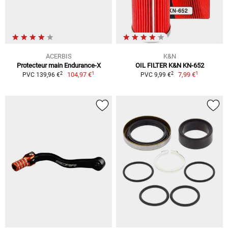
ACERBIS
K&N
Protecteur main Endurance-X
OIL FILTER K&N KN-652
1
1
2
2
104,97 €
7,99 €
PVC 139,96 €
PVC 9,99 €