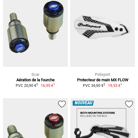
Scar
Polisport
Aération de la fourche
Protecteur de main MX FLOW
1
1
2
2
16,95 €
19,53 €
PVC 20,90 €
PVC 36,90 €
NOUVEAU