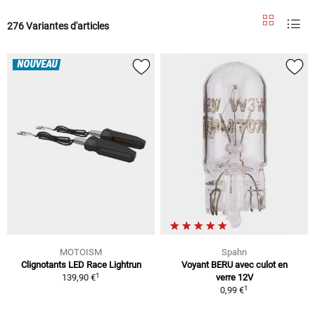
276 Variantes d'articles
NOUVEAU
MOTOISM
Spahn
Clignotants LED Race Lightrun
Voyant BERU avec culot en
1
139,90 €
verre 12V
1
0,99 €