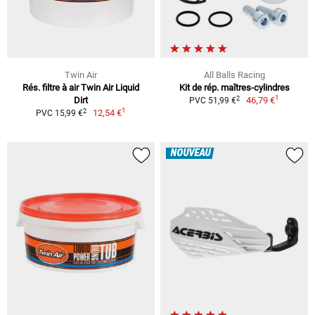
Twin Air
All Balls Racing
Rés. filtre à air Twin Air Liquid
Kit de rép. maîtres-cylindres
1
2
Dirt
46,79 €
PVC 51,99 €
1
2
12,54 €
PVC 15,99 €
NOUVEAU