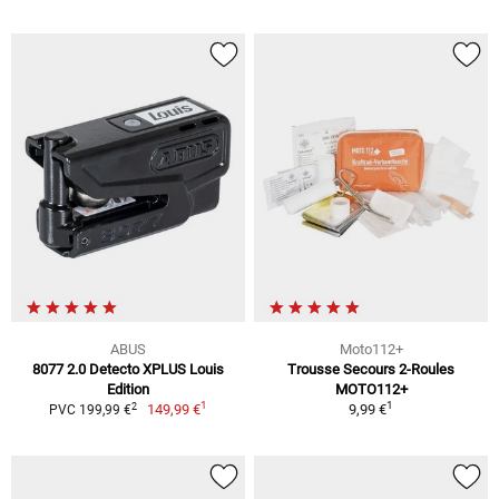
ABUS
Moto112+
8077 2.0 Detecto XPLUS Louis
Trousse Secours 2-Roules
Edition
MOTO112+
1
1
2
149,99 €
9,99 €
PVC 199,99 €