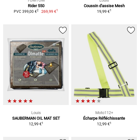
TOMTOM
Louis
Rider 550
Coussin d'assise Mesh
1
1
2
269,99 €
19,99 €
PVC 399,00 €
Louis
Moto112+
SAUBERMAN OIL MAT SET
Écharpe Réfléchissante
1
1
12,99 €
12,99 €