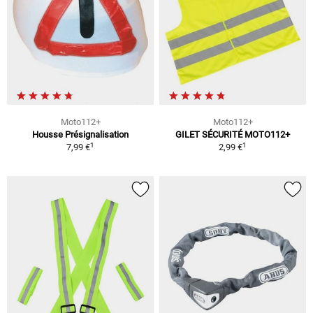
Moto112+
Moto112+
Housse Présignalisation
GILET SÉCURITÉ MOTO112+
1
1
7,99 €
2,99 €