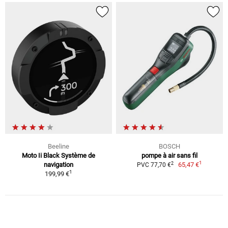
Beeline
BOSCH
Moto Ii Black Système de
pompe à air sans fil
1
2
navigation
65,47 €
PVC 77,70 €
1
199,99 €