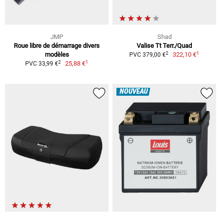
JMP
Shad
Roue libre de démarrage divers
Valise Tt Terr./Quad
1
2
modèles
322,10 €
PVC 379,00 €
1
2
25,88 €
PVC 33,99 €
NOUVEAU