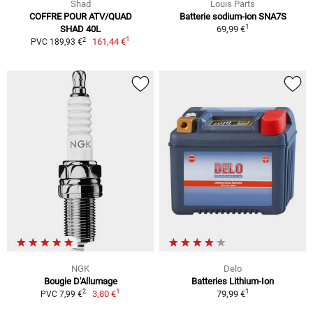
Shad
Louis Parts
COFFRE POUR ATV/QUAD
Batterie sodium-ion SNA7S
1
SHAD 40L
69,99 €
1
2
161,44 €
PVC 189,93 €
NGK
Delo
Bougie D'Allumage
Batteries Lithium-Ion
1
1
2
3,80 €
79,99 €
PVC 7,99 €