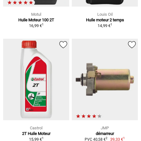
Motul
Louis Oil
Huile Moteur 100 2T
Huile moteur 2 temps
1
1
16,99 €
14,99 €
Castrol
JMP
2T Huile Moteur
démarreur
1
1
2
15,99 €
39,33 €
PVC 40,58 €