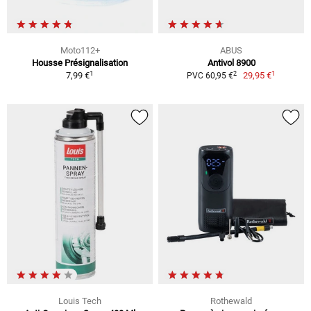
Moto112+
ABUS
Housse Présignalisation
Antivol 8900
1
1
2
7,99 €
29,95 €
PVC 60,95 €
Louis Tech
Rothewald