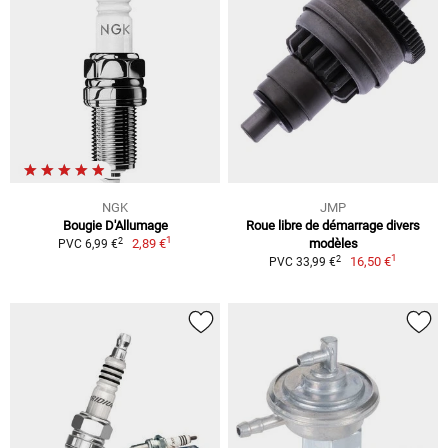
NGK
JMP
Bougie D'Allumage
Roue libre de démarrage divers
1
2
2,89 €
modèles
PVC 6,99 €
1
2
16,50 €
PVC 33,99 €