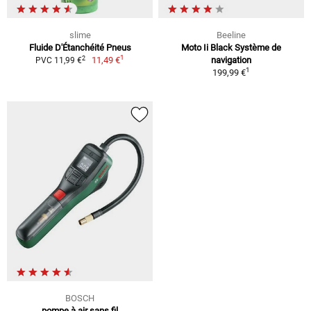
slime
Beeline
Fluide D'Étanchéité Pneus
Moto Ii Black Système de
1
2
11,49 €
navigation
PVC 11,99 €
1
199,99 €
BOSCH
pompe à air sans fil