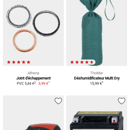
Athena
ThoMar
Joint d'échappement
Déshumidificateur Multi Dry
1
1
2
3,99 €
15,99 €
PVC 5,44 €