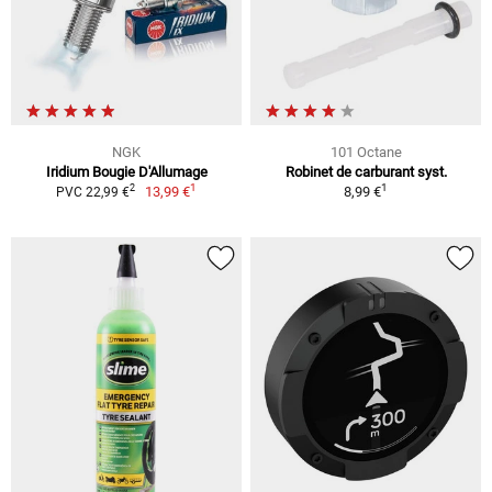
NGK
101 Octane
Iridium Bougie D'Allumage
Robinet de carburant syst.
1
1
2
13,99 €
8,99 €
PVC 22,99 €