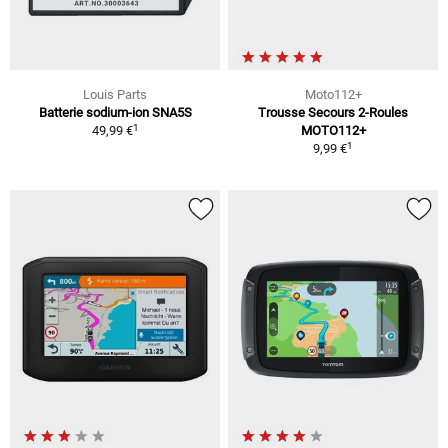
Louis Parts
Moto112+
Batterie sodium-ion SNA5S
Trousse Secours 2-Roules
1
49,99 €
MOTO112+
1
9,99 €