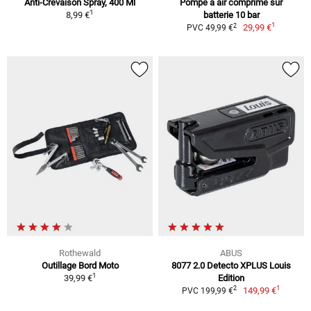
Anti-Crevaison Spray, 400 Ml
Pompe à air comprimé sur
1
8,99 €
batterie 10 bar
1
2
29,99 €
PVC 49,99 €
Rothewald
ABUS
Outillage Bord Moto
8077 2.0 Detecto XPLUS Louis
1
39,99 €
Edition
1
2
149,99 €
PVC 199,99 €