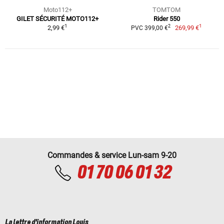
Moto112+
TOMTOM
GILET SÉCURITÉ MOTO112+
Rider 550
1
1
2
2,99 €
269,99 €
PVC 399,00 €
Commandes & service Lun-sam 9-20
01 70 06 01 32
La lettre d'information Louis