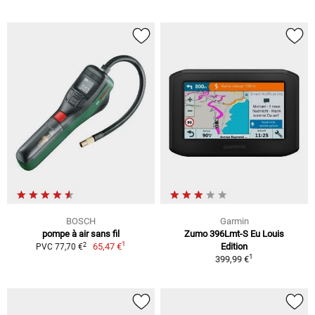
BOSCH
Garmin
pompe à air sans fil
Zumo 396Lmt-S Eu Louis
1
2
65,47 €
Edition
PVC 77,70 €
1
399,99 €