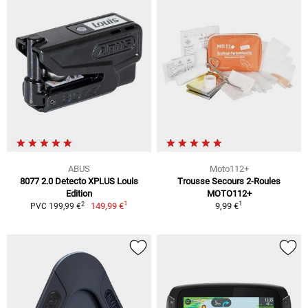
ABUS
Moto112+
8077 2.0 Detecto XPLUS Louis
Trousse Secours 2-Roules
Edition
MOTO112+
1
1
2
149,99 €
9,99 €
PVC 199,99 €