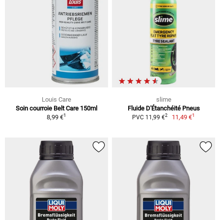
Louis Care
slime
Soin courroie Belt Care 150ml
Fluide D'Étanchéité Pneus
1
1
2
8,99 €
11,49 €
PVC 11,99 €