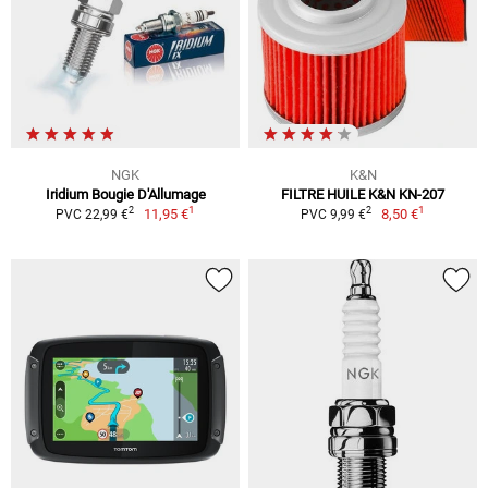
NGK
K&N
Iridium Bougie D'Allumage
FILTRE HUILE K&N KN-207
1
1
2
2
11,95 €
8,50 €
PVC 22,99 €
PVC 9,99 €