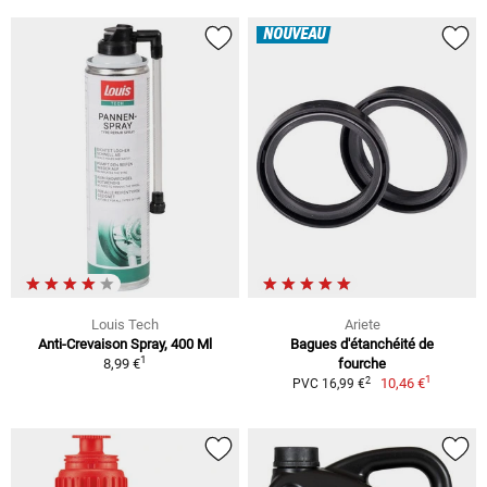
NOUVEAU
Louis Tech
Ariete
Anti-Crevaison Spray, 400 Ml
Bagues d'étanchéité de
1
8,99 €
fourche
1
2
10,46 €
PVC 16,99 €