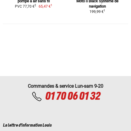
pompe à air sans fil
Moto Ii Black Système de
1
2
65,47 €
navigation
PVC 77,70 €
1
199,99 €
Commandes & service Lun-sam 9-20
01 70 06 01 32
La lettre d'information Louis