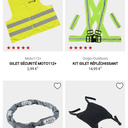
Moto112+
Origin-Outdoors
GILET SÉCURITÉ MOTO112+
KIT GILET RÉFLÉCHISSANT
1
1
2,99 €
14,95 €