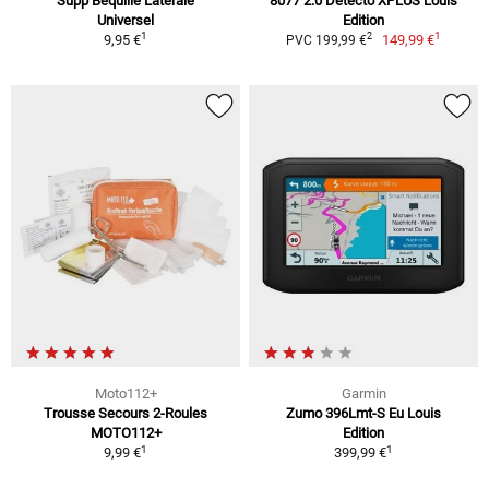
Supp Béquille Latérale
8077 2.0 Detecto XPLUS Louis
Universel
Edition
1
1
2
9,95 €
149,99 €
PVC 199,99 €
Moto112+
Garmin
Trousse Secours 2-Roules
Zumo 396Lmt-S Eu Louis
MOTO112+
Edition
1
1
9,99 €
399,99 €