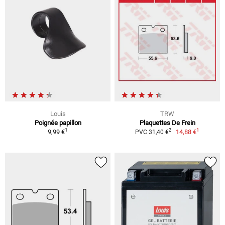
Louis
TRW
Poignée papillon
Plaquettes De Frein
1
1
2
9,99 €
14,88 €
PVC 31,40 €