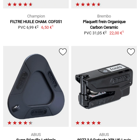
Champion
Brembo
FILTRE HUILE CHAM. COF051
Plaquett frein Organique
1
2
6,50 €
Carbon Ceramic
PVC 6,99 €
1
2
22,00 €
PVC 31,05 €
ABUS
ABUS