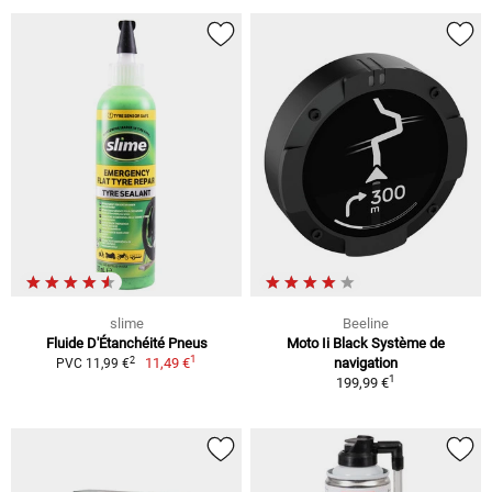
slime
Beeline
Fluide D'Étanchéité Pneus
Moto Ii Black Système de
1
2
11,49 €
navigation
PVC 11,99 €
1
199,99 €