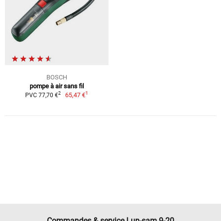
BOSCH
pompe à air sans fil
1
2
65,47 €
PVC 77,70 €
Commandes & service Lun-sam 9-20