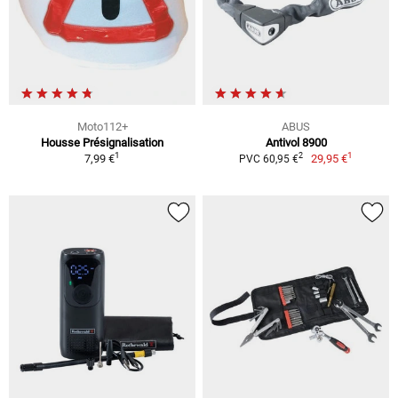
Moto112+
ABUS
Housse Présignalisation
Antivol 8900
1
1
2
7,99 €
29,95 €
PVC 60,95 €