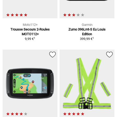
Moto112+
Garmin
Trousse Secours 2-Roules
Zumo 396Lmt-S Eu Louis
MOTO112+
Edition
1
1
9,99 €
399,99 €