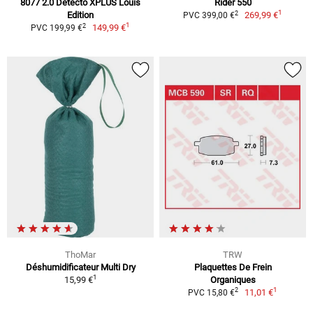
8077 2.0 Detecto XPLUS Louis
Rider 550
1
2
Edition
269,99 €
PVC 399,00 €
1
2
149,99 €
PVC 199,99 €
ThoMar
TRW
Déshumidificateur Multi Dry
Plaquettes De Frein
1
15,99 €
Organiques
1
2
11,01 €
PVC 15,80 €