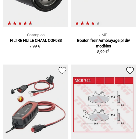
Champion
JMP
FILTRE HUILE CHAM. COF083
Bouton frein/embrayage pr div
1
7,99 €
modèles
1
8,99 €