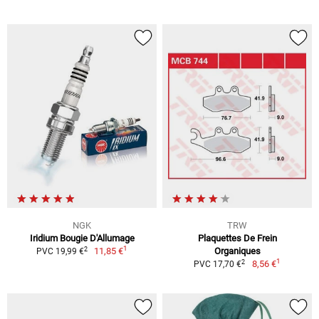
NGK
TRW
Iridium Bougie D'Allumage
Plaquettes De Frein
1
2
11,85 €
Organiques
PVC 19,99 €
1
2
8,56 €
PVC 17,70 €