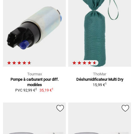
Tourmax
ThoMar
Pompe à carburant pour diff.
Déshumidificateur Multi Dry
1
modèles
15,99 €
1
2
35,19 €
PVC 92,99 €