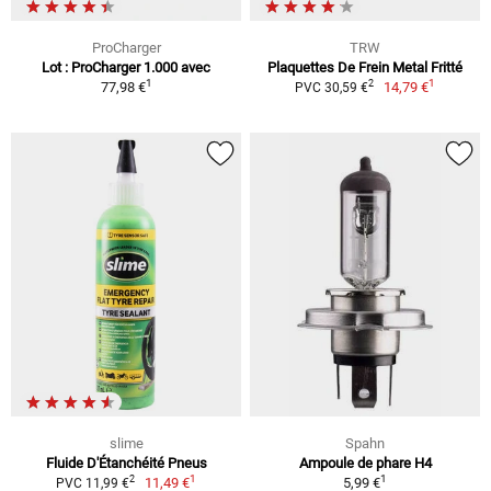
ProCharger
TRW
Lot : ProCharger 1.000 avec
Plaquettes De Frein Metal Fritté
1
1
2
77,98 €
14,79 €
PVC 30,59 €
slime
Spahn
Fluide D'Étanchéité Pneus
Ampoule de phare H4
1
1
2
11,49 €
5,99 €
PVC 11,99 €