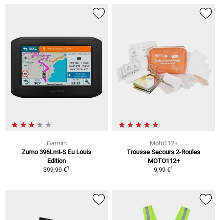
Garmin
Moto112+
Zumo 396Lmt-S Eu Louis
Trousse Secours 2-Roules
Edition
MOTO112+
1
1
399,99 €
9,99 €