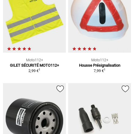
Moto112+
Moto112+
GILET SÉCURITÉ MOTO112+
Housse Présignalisation
1
1
2,99 €
7,99 €