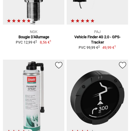
NGK
PAJ
Bougie D'Allumage
Vehicle Finder 4G 2.0 - GPS-
1
2
8,56 €
Tracker
PVC 12,99 €
1
2
49,99 €
PVC 99,99 €