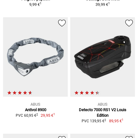
1
1
9,99 €
39,99 €
ABUS
ABUS
Antivol 8900
Detecto 7000 RS1 V2 Louis
1
2
29,95 €
Edition
PVC 60,95 €
1
2
89,95 €
PVC 139,95 €