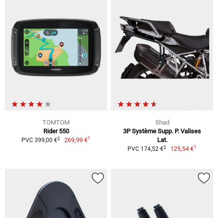
TOMTOM
Shad
Rider 550
3P Système Supp. P. Valises
1
2
269,99 €
Lat.
PVC 399,00 €
1
2
125,54 €
PVC 174,52 €