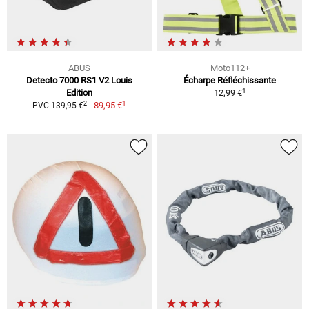
ABUS
Moto112+
Detecto 7000 RS1 V2 Louis
Écharpe Réfléchissante
1
Edition
12,99 €
1
2
89,95 €
PVC 139,95 €