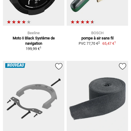
Beeline
BOSCH
Moto Ii Black Système de
pompe à air sans fil
1
2
navigation
65,47 €
PVC 77,70 €
1
199,99 €
NOUVEAU