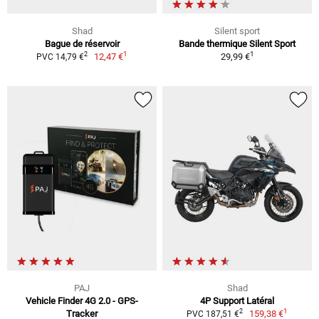
Shad
Silent sport
Bague de réservoir
Bande thermique Silent Sport
1
1
2
12,47 €
29,99 €
PVC 14,79 €
PAJ
Shad
Vehicle Finder 4G 2.0 - GPS-
4P Support Latéral
1
2
Tracker
159,38 €
PVC 187,51 €