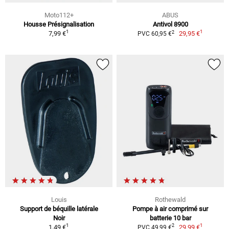
Moto112+
ABUS
Housse Présignalisation
Antivol 8900
1
1
2
7,99 €
29,95 €
PVC 60,95 €
Louis
Rothewald
Support de béquille latérale
Pompe à air comprimé sur
Noir
batterie 10 bar
1
1
2
1,49 €
29,99 €
PVC 49,99 €