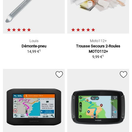
Louis
Moto112+
Démonte-pneu
Trousse Secours 2-Roules
1
14,99 €
MOTO112+
1
9,99 €