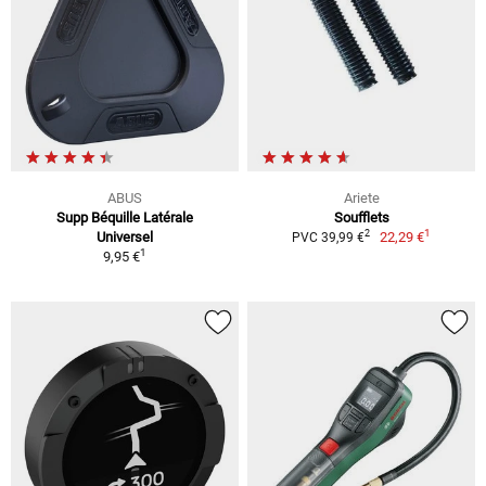
ABUS
Ariete
Supp Béquille Latérale
Soufflets
1
2
Universel
22,29 €
PVC 39,99 €
1
9,95 €