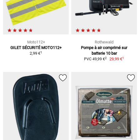
Moto112+
Rothewald
GILET SÉCURITÉ MOTO112+
Pompe à air comprimé sur
1
2,99 €
batterie 10 bar
1
2
29,99 €
PVC 49,99 €