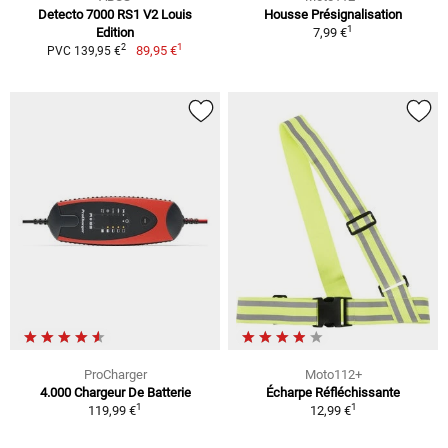
Detecto 7000 RS1 V2 Louis
Housse Présignalisation
1
Edition
7,99 €
1
2
89,95 €
PVC 139,95 €
ProCharger
Moto112+
4.000 Chargeur De Batterie
Écharpe Réfléchissante
1
1
119,99 €
12,99 €