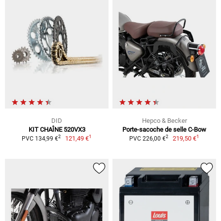
DID
Hepco & Becker
KIT CHAÎNE 520VX3
Porte-sacoche de selle C-Bow
1
1
2
2
121,49 €
219,50 €
PVC 134,99 €
PVC 226,00 €