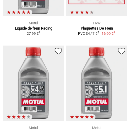
Motul
TRW
Liquide de frein Racing
Plaquettes De Frein
1
1
2
27,99 €
16,90 €
PVC 34,47 €
Motul
Motul