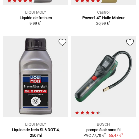
LIQUI MOLY
Castrol
Liquide de frein en
Power1 4T Huile Moteur
1
1
9,99 €
20,99 €
LIQUI MOLY
BOSCH
Liquide de frein SL6 DOT 4,
pompe à air sans fil
1
2
250 ml
65,47 €
PVC 77,70 €