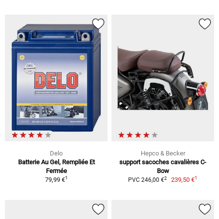
Delo
Hepco & Becker
Batterie Au Gel, Rempliée Et
support sacoches cavalières C-
Fermée
Bow
1
1
2
79,99 €
239,50 €
PVC 246,00 €