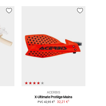
ACERBIS
X-Ultimate Protège-Mains
1
32,21 €
2
PVC 42,95 €