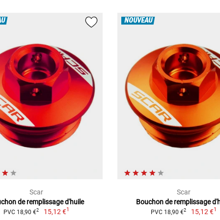
AU
NOUVEAU
Scar
Scar
chon de remplissage d'huile
Bouchon de remplissage d'h
1
1
15,12 €
15,12 €
2
2
PVC 18,90 €
PVC 18,90 €