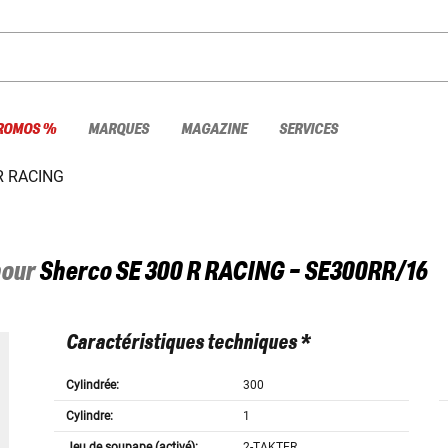
ROMOS %
MARQUES
MAGAZINE
SERVICES
R RACING
pour
Sherco
SE 300 R RACING - SE300RR/16
Caractéristiques techniques *
Cylindrée:
300
Cylindre:
1
Jeu de soupape (activé):
2-TAKTER