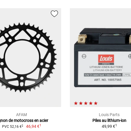
AFAM
Louis Parts
gnon de motocross en acier
Piles au lithium-ion
1
1
46,94 €
49,99 €
2
PVC 52,16 €