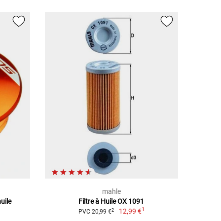
mahle
uile
Filtre à Huile OX 1091
1
12,99 €
2
PVC 20,99 €