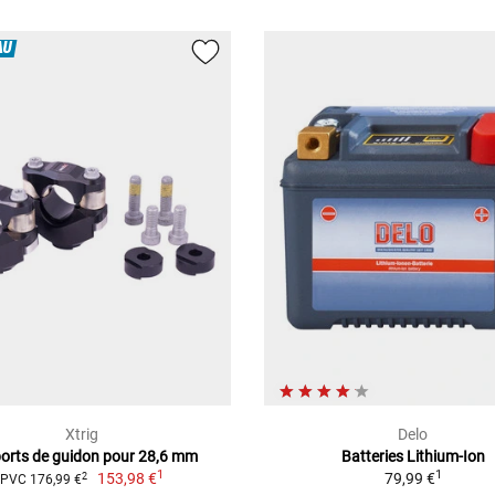
AU
Xtrig
Delo
orts de guidon pour 28,6 mm
Batteries Lithium-Ion
1
1
153,98 €
79,99 €
2
PVC 176,99 €