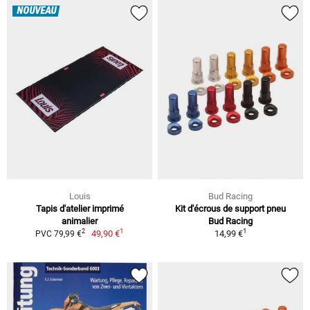
NOUVEAU
Louis
Bud Racing
Tapis d'atelier imprimé
Kit d'écrous de support pneu
animalier
Bud Racing
1
1
2
49,90 €
14,99 €
PVC 79,99 €