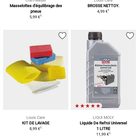
Craft-Meyer
Louis Care
Masselottes d'équilibrage des
BROSSE NETTOY.
1
pneus
4,99 €
1
5,99 €
Louis Care
LIQUI MOLY
KIT DE LAVAGE
Liquide De Refroi Universel
1
8,99 €
1 LITRE
1
11,99 €