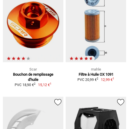
Scar
mahle
Bouchon de remplissage
Filtre à Huile OX 1091
1
2
d'huile
12,99 €
PVC 20,99 €
1
2
15,12 €
PVC 18,90 €