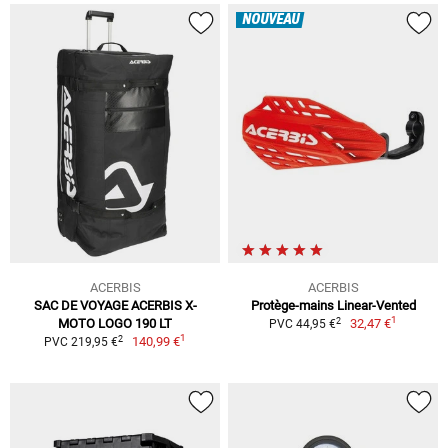
NOUVEAU
ACERBIS
ACERBIS
SAC DE VOYAGE ACERBIS X-
Protège-mains Linear-Vented
1
2
MOTO LOGO 190 LT
32,47 €
PVC 44,95 €
1
2
140,99 €
PVC 219,95 €