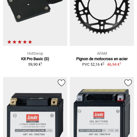
HotSwop
AFAM
Kit Pro Basic (S)
Pignon de motocross en acier
1
1
2
59,90 €
46,94 €
PVC 52,16 €