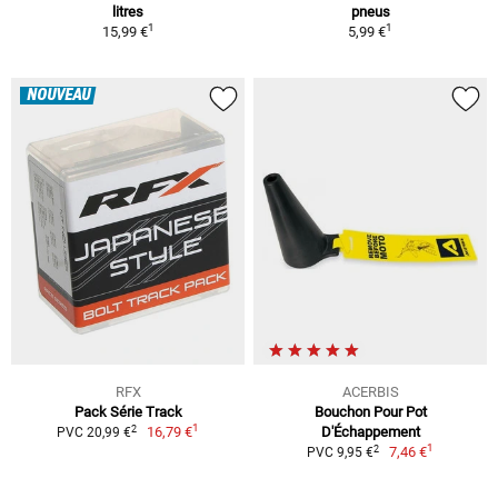
litres
pneus
1
1
15,99 €
5,99 €
NOUVEAU
RFX
ACERBIS
Pack Série Track
Bouchon Pour Pot
1
2
16,79 €
D'Échappement
PVC 20,99 €
1
2
7,46 €
PVC 9,95 €