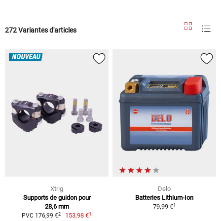
272 Variantes d'articles
NOUVEAU
Xtrig
Delo
Supports de guidon pour
Batteries Lithium-Ion
1
28,6 mm
79,99 €
1
2
153,98 €
PVC 176,99 €