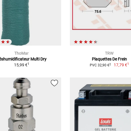
ThoMar
TRW
éshumidificateur Multi Dry
Plaquettes De Frein
1
1
15,99 €
17,79 €
2
PVC 32,90 €