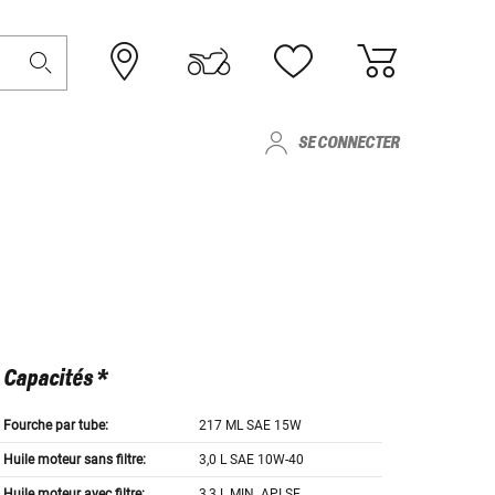
SE CONNECTER
Capacités *
Fourche par tube:
217 ML SAE 15W
Huile moteur sans filtre:
3,0 L SAE 10W-40
Huile moteur avec filtre:
3,3 L MIN. API SE