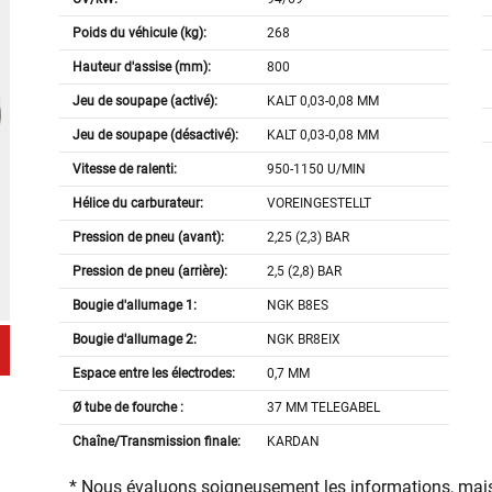
Poids du véhicule (kg):
268
Hauteur d'assise (mm):
800
Jeu de soupape (activé):
KALT 0,03-0,08 MM
Jeu de soupape (désactivé):
KALT 0,03-0,08 MM
Vitesse de ralenti:
950-1150 U/MIN
Hélice du carburateur:
VOREINGESTELLT
Pression de pneu (avant):
2,25 (2,3) BAR
Pression de pneu (arrière):
2,5 (2,8) BAR
Bougie d'allumage 1:
NGK B8ES
Bougie d'allumage 2:
NGK BR8EIX
Espace entre les électrodes:
0,7 MM
Ø tube de fourche :
37 MM TELEGABEL
Chaîne/Transmission finale:
KARDAN
* Nous évaluons soigneusement les informations, mais