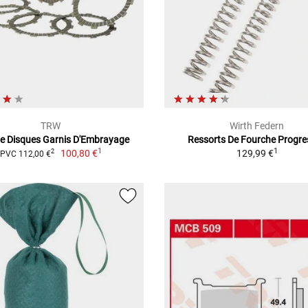
TRW
Wirth Federn
De Disques Garnis D'Embrayage
Ressorts De Fourche Progre
1
1
100,80 €
129,99 €
2
PVC 112,00 €