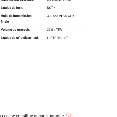
Liquide de frein:
DOT 4
Huile de transmission
300±20 ML 90 GL-5
finale:
Volume du réservoir:
22,0 LITER
Liquide de refroidissement:
LUFTGEKÜHLT
 ceci ne constitue aucune garantie