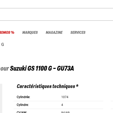
ROMOS %
MARQUES
MAGAZINE
SERVICES
 G
pour
Suzuki
GS 1100 G - GU73A
Caractéristiques techniques *
Cylindrée:
1074
Cylindre:
4
CV/kW:
94/69