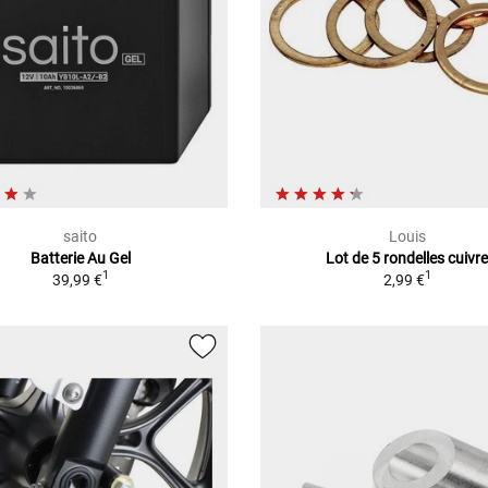
saito
Louis
Batterie Au Gel
Lot de 5 rondelles cuivr
1
1
39,99 €
2,99 €