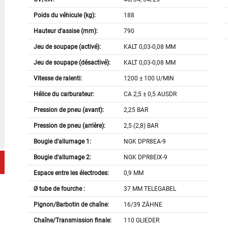
Poids du véhicule (kg):
188
Hauteur d'assise (mm):
790
Jeu de soupape (activé):
KALT 0,03-0,08 MM
Jeu de soupape (désactivé):
KALT 0,03-0,08 MM
Vitesse de ralenti:
1200 ± 100 U/MIN
Hélice du carburateur:
CA 2,5 ± 0,5 AUSDR
Pression de pneu (avant):
2,25 BAR
Pression de pneu (arrière):
2,5 (2,8) BAR
Bougie d'allumage 1:
NGK DPR8EA-9
Bougie d'allumage 2:
NGK DPR8EIX-9
Espace entre les électrodes:
0,9 MM
Ø tube de fourche :
37 MM TELEGABEL
Pignon/Barbotin de chaîne:
16/39 ZÄHNE
Chaîne/Transmission finale:
110 GLIEDER