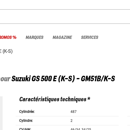
ROMOS %
MARQUES
MAGAZINE
SERVICES
 (K-S)
pour
Suzuki
GS 500 E (K-S) - GM51B/K-S
Caractéristiques techniques *
Cylindrée:
487
Cylindre:
2
CV/kW:
46/34, 34/25