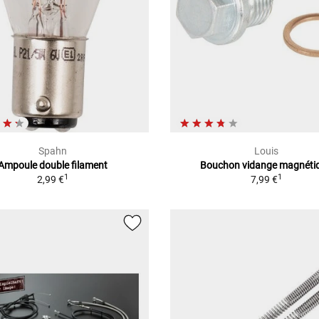
Spahn
Louis
Ampoule double filament
Bouchon vidange magnéti
1
1
2,99 €
7,99 €