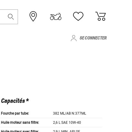
SE CONNECTER
Capacités *
Fourche par tube:
382 ML/AB N:377ML
Huile moteur sans filtre:
2,6 L SAE 10W-40
Huile moteur avec filtre:
2,9 L MIN. API SF