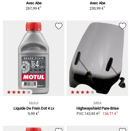
Avec Abe
Avec Abe
1
1
267,99 €
230,99 €
Motul
MRA
Liquide De Frein Dot 4 Lv
Highwayshield Pare-Brise
1
1
2
9,99 €
136,71 €
PVC 143,90 €