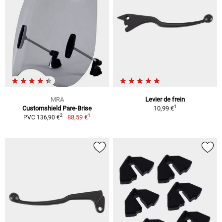
MRA
Levier de frein
1
Customshield Pare-Brise
10,99 €
1
2
88,59 €
PVC 136,90 €