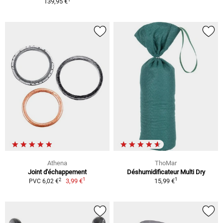
139,95 €
Athena
ThoMar
Joint d'échappement
Déshumidificateur Multi Dry
1
1
2
3,99 €
15,99 €
PVC 6,02 €