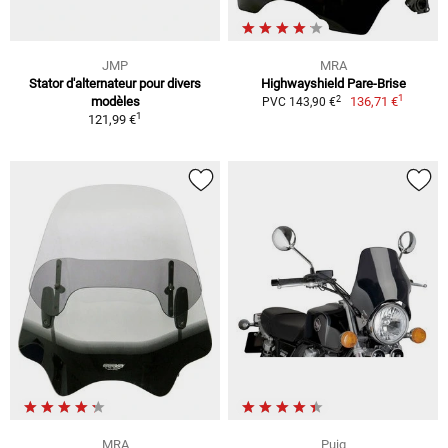
JMP
MRA
Stator d'alternateur pour divers
Highwayshield Pare-Brise
1
2
modèles
136,71 €
PVC 143,90 €
1
121,99 €
MRA
Puig