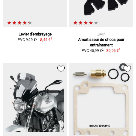
Levier d'embrayage
JMP
1
2
8,44 €
Amortisseur de chocs pour
PVC 9,99 €
entraînement
1
2
39,96 €
PVC 45,99 €