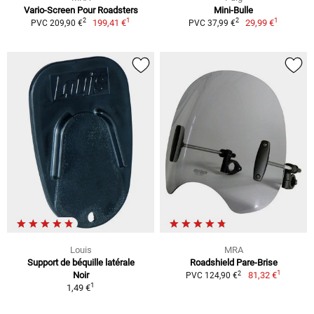
Vario-Screen Pour Roadsters
Mini-Bulle
1
1
2
2
199,41 €
29,99 €
PVC 209,90 €
PVC 37,99 €
Louis
MRA
Support de béquille latérale
Roadshield Pare-Brise
1
2
Noir
81,32 €
PVC 124,90 €
1
1,49 €