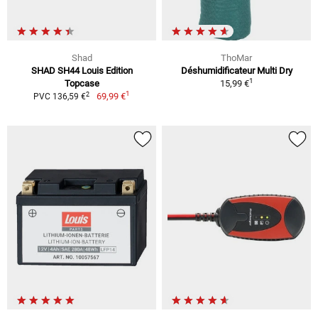
Shad
ThoMar
SHAD SH44 Louis Edition
Déshumidificateur Multi Dry
1
Topcase
15,99 €
1
2
69,99 €
PVC 136,59 €