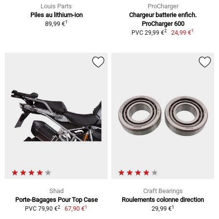
Louis Parts
ProCharger
Piles au lithium-ion
Chargeur batterie enfich.
1
89,99 €
ProCharger 600
1
2
24,99 €
PVC 29,99 €
Shad
Craft Bearings
Porte-Bagages Pour Top Case
Roulements colonne direction
1
1
2
67,90 €
29,99 €
PVC 79,90 €