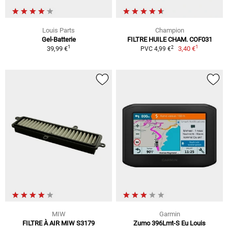
Louis Parts
Champion
Gel-Batterie
FILTRE HUILE CHAM. COF031
1
1
2
39,99 €
3,40 €
PVC 4,99 €
MIW
Garmin
FILTRE À AIR MIW S3179
Zumo 396Lmt-S Eu Louis