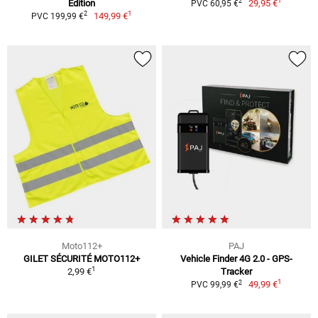
1
2
Edition
29,95 €
PVC 60,95 €
1
2
149,99 €
PVC 199,99 €
Moto112+
PAJ
GILET SÉCURITÉ MOTO112+
Vehicle Finder 4G 2.0 - GPS-
1
2,99 €
Tracker
1
2
49,99 €
PVC 99,99 €