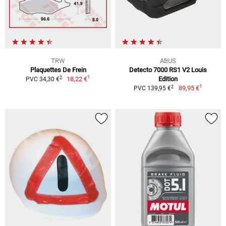
TRW
ABUS
Plaquettes De Frein
Detecto 7000 RS1 V2 Louis
1
2
18,22 €
Edition
PVC 34,30 €
1
2
89,95 €
PVC 139,95 €