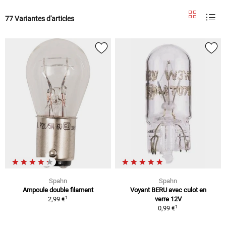
77 Variantes d'articles
Spahn
Spahn
Ampoule double filament
Voyant BERU avec culot en
1
2,99 €
verre 12V
1
0,99 €