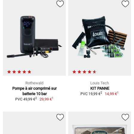
Rothewald
Louis Tech
Pompe à air comprimé sur
KIT PANNE
1
2
batterie 10 bar
14,99 €
PVC 19,99 €
1
2
29,99 €
PVC 49,99 €