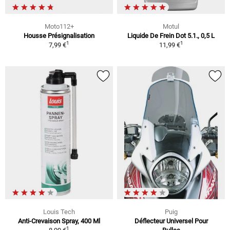
Moto112+
Motul
Housse Présignalisation
Liquide De Frein Dot 5.1., 0,5 L
1
1
7,99 €
11,99 €
Louis Tech
Puig
Anti-Crevaison Spray, 400 Ml
Déflecteur Universel Pour
1