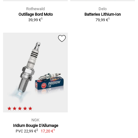
Rothewald
Delo
Outillage Bord Moto
Batteries Lithium-Ion
1
1
39,99 €
79,99 €
NGK
Iridium Bougie D'Allumage
1
2
17,20 €
PVC 22,99 €