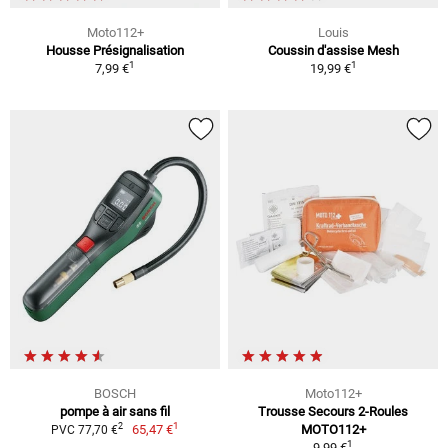
Moto112+
Louis
Housse Présignalisation
Coussin d'assise Mesh
1
1
7,99 €
19,99 €
BOSCH
Moto112+
pompe à air sans fil
Trousse Secours 2-Roules
1
2
65,47 €
MOTO112+
PVC 77,70 €
1
9,99 €