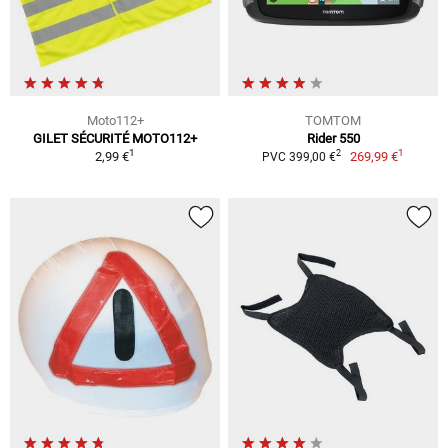
Moto112+
TOMTOM
GILET SÉCURITÉ MOTO112+
Rider 550
1
1
2
2,99 €
269,99 €
PVC 399,00 €