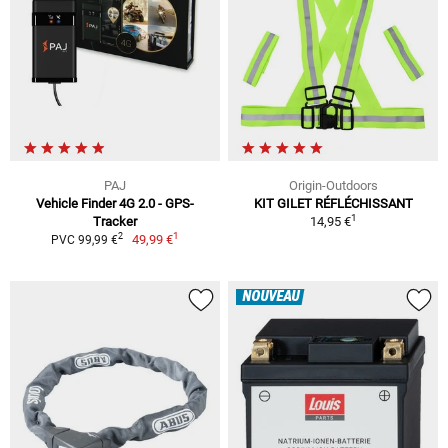
PAJ
Origin-Outdoors
Vehicle Finder 4G 2.0 - GPS-
KIT GILET RÉFLÉCHISSANT
1
Tracker
14,95 €
1
2
49,99 €
PVC 99,99 €
NOUVEAU