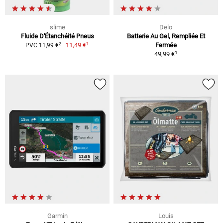
slime
Delo
Fluide D'Étanchéité Pneus
Batterie Au Gel, Rempliée Et
1
2
11,49 €
Fermée
PVC 11,99 €
1
49,99 €
Garmin
Louis