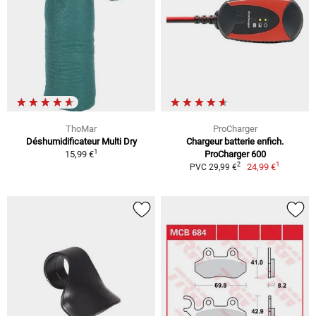
ThoMar
ProCharger
Déshumidificateur Multi Dry
Chargeur batterie enfich.
1
15,99 €
ProCharger 600
1
2
24,99 €
PVC 29,99 €