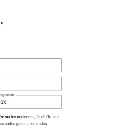
to
signation
fre sur les anciennes, 2e chiffre sur
les cartes grises allemandes