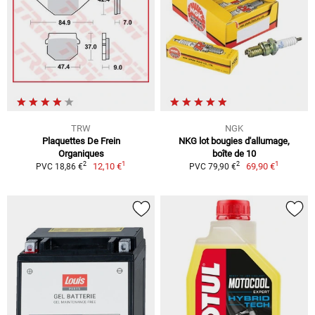
TRW
NGK
Plaquettes De Frein
NKG lot bougies d'allumage,
Organiques
boîte de 10
1
1
2
2
12,10 €
69,90 €
PVC 18,86 €
PVC 79,90 €