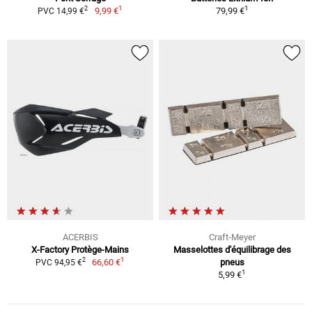
1
1
2
9,99 €
79,99 €
PVC 14,99 €
ACERBIS
Craft-Meyer
X-Factory Protège-Mains
Masselottes d'équilibrage des
1
2
66,60 €
pneus
PVC 94,95 €
1
5,99 €