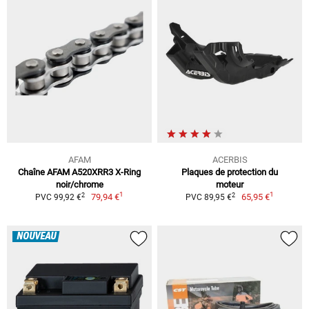
AFAM
ACERBIS
Chaîne AFAM A520XRR3 X-Ring
Plaques de protection du
noir/chrome
moteur
1
1
2
2
79,94 €
65,95 €
PVC 99,92 €
PVC 89,95 €
NOUVEAU