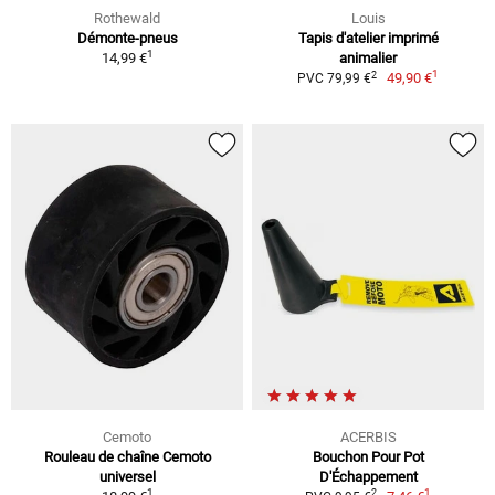
Rothewald
Louis
Démonte-pneus
Tapis d'atelier imprimé
1
14,99 €
animalier
1
2
49,90 €
PVC 79,99 €
Cemoto
ACERBIS
Rouleau de chaîne Cemoto
Bouchon Pour Pot
universel
D'Échappement
1
1
2