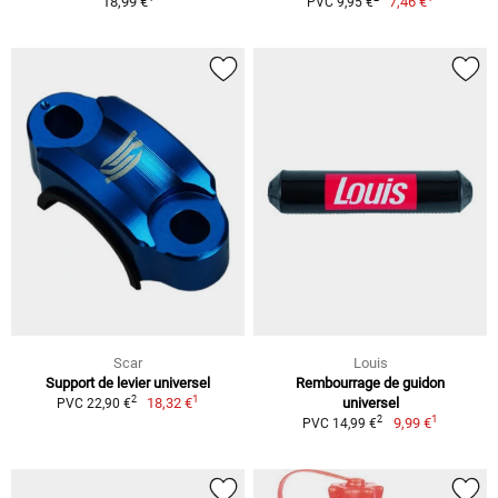
18,99 €
7,46 €
PVC 9,95 €
Scar
Louis
Support de levier universel
Rembourrage de guidon
1
2
18,32 €
universel
PVC 22,90 €
1
2
9,99 €
PVC 14,99 €