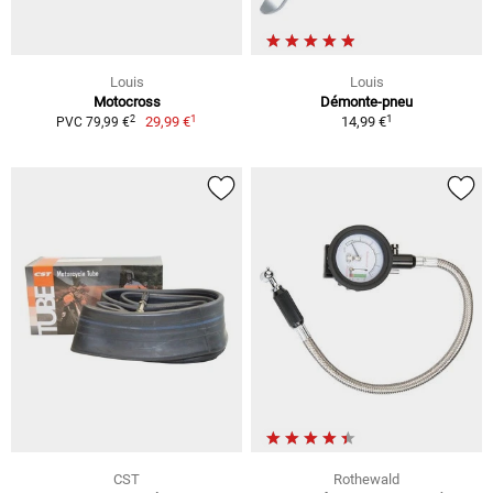
Louis
Louis
Motocross
Démonte-pneu
1
1
2
29,99 €
14,99 €
PVC 79,99 €
CST
Rothewald