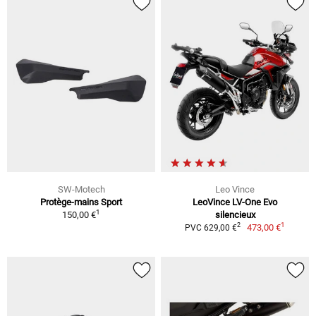
SW-Motech
Leo Vince
Protège-mains Sport
LeoVince LV-One Evo
1
150,00 €
silencieux
1
2
473,00 €
PVC 629,00 €