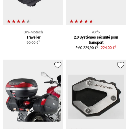
SW-Motech
AXfix
Traveller
2.0 Systèmes sécurité pour
1
90,00 €
transport
1
2
224,00 €
PVC 229,90 €