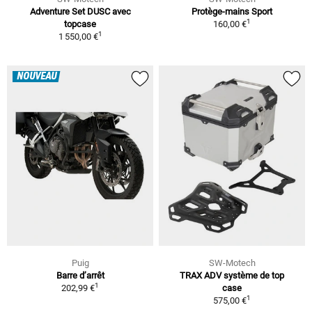
Adventure Set DUSC avec
Protège-mains Sport
1
topcase
160,00 €
1
1 550,00 €
NOUVEAU
Puig
SW-Motech
Barre d’arrêt
TRAX ADV système de top
1
202,99 €
case
1
575,00 €