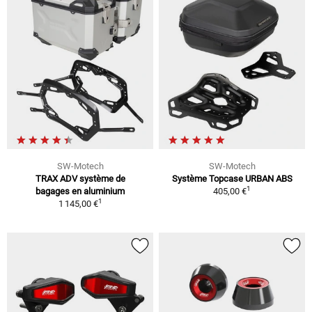
SW-Motech
SW-Motech
TRAX ADV système de
Système Topcase URBAN ABS
1
bagages en aluminium
405,00 €
1
1 145,00 €