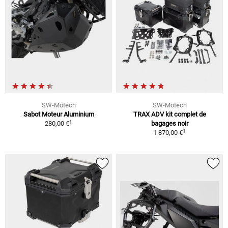
SW-Motech
SW-Motech
Sabot Moteur Aluminium
TRAX ADV kit complet de
1
280,00 €
bagages noir
1
1 870,00 €