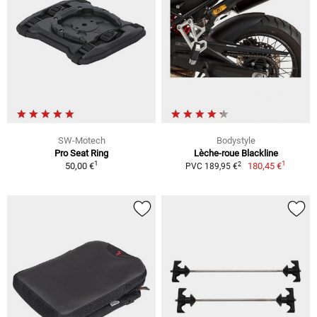
SW-Motech
Bodystyle
Pro Seat Ring
Lèche-roue Blackline
1
1
2
50,00 €
180,45 €
PVC 189,95 €