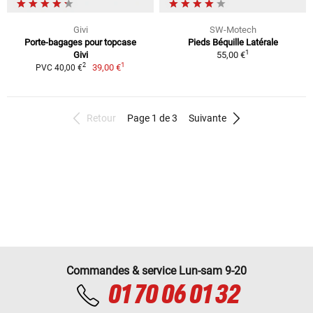
Givi
SW-Motech
Porte-bagages pour topcase
Pieds Béquille Latérale
1
Givi
55,00 €
1
2
39,00 €
PVC 40,00 €
Retour
Page 1 de 3
Suivante
Commandes & service Lun-sam 9-20
01 70 06 01 32