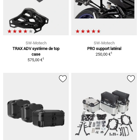
SW-Motech
SW-Motech
TRAX ADV système de top
PRO support latéral
1
case
250,00 €
1
575,00 €