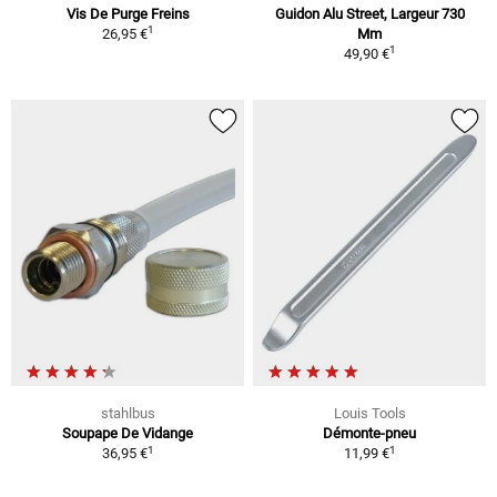
Vis De Purge Freins
Guidon Alu Street, Largeur 730
1
26,95 €
Mm
1
49,90 €
stahlbus
Louis Tools
Soupape De Vidange
Démonte-pneu
1
1
36,95 €
11,99 €