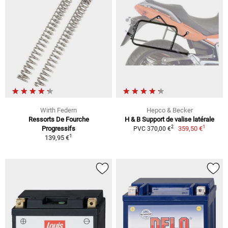
Wirth Federn
Hepco & Becker
Ressorts De Fourche
H & B Support de valise latérale
1
2
Progressifs
359,50 €
PVC 370,00 €
1
139,95 €