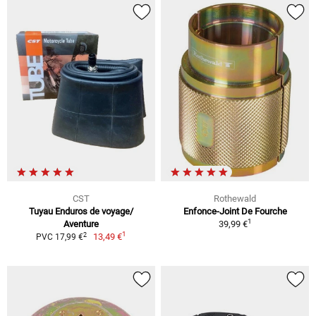
CST
Rothewald
Tuyau Enduros de voyage/
Enfonce-Joint De Fourche
1
Aventure
39,99 €
1
2
13,49 €
PVC 17,99 €