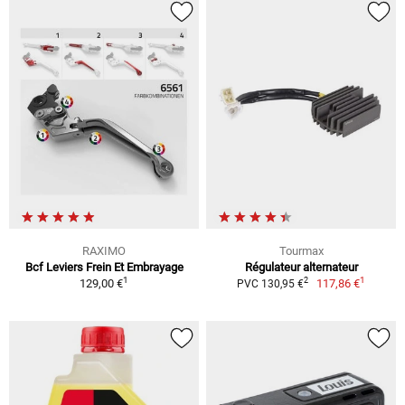
RAXIMO
Tourmax
Bcf Leviers Frein Et Embrayage
Régulateur alternateur
1
1
2
129,00 €
117,86 €
PVC 130,95 €