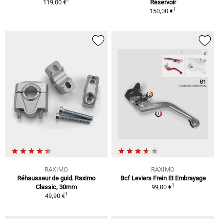
1
119,00 €
Réservoir
1
150,00 €
RAXIMO
RAXIMO
Réhausseur de guid. Raximo
Bcf Leviers Frein Et Embrayage
1
Classic, 30mm
99,00 €
1
49,90 €