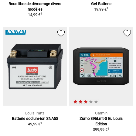
Roue libre de démarrage divers
Gel-Batterie
1
modèles
19,99 €
1
14,99 €
NOUVEAU
Louis Parts
Garmin
Batterie sodium-ion SNA5S
Zumo 396Lmt-S Eu Louis
1
49,99 €
Edition
1
399,99 €