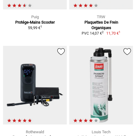
Puig
TRW
Protége-Mains Scooter
Plaquettes De Frein
1
59,99 €
Organiques
1
2
11,70 €
PVC 14,07 €
Rothewald
Louis Tech