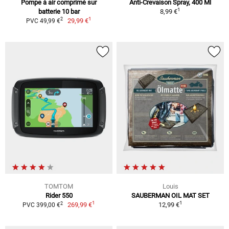
Pompe à air comprimé sur
Anti-Crevaison Spray, 400 Ml
1
batterie 10 bar
8,99 €
1
2
29,99 €
PVC 49,99 €
TOMTOM
Louis
Rider 550
SAUBERMAN OIL MAT SET
1
1
2
269,99 €
12,99 €
PVC 399,00 €