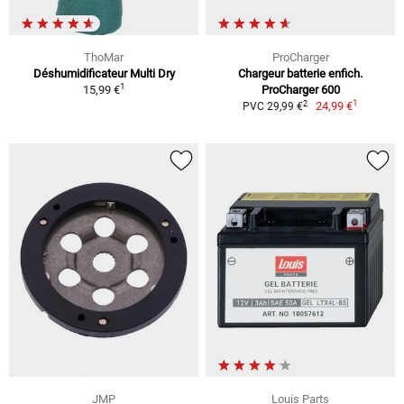
ThoMar
ProCharger
Déshumidificateur Multi Dry
Chargeur batterie enfich.
1
15,99 €
ProCharger 600
1
2
24,99 €
PVC 29,99 €
JMP
Louis Parts