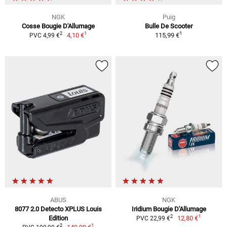
NGK
Puig
Cosse Bougie D'Allumage
Bulle De Scooter
1
1
2
4,10 €
115,99 €
PVC 4,99 €
ABUS
NGK
8077 2.0 Detecto XPLUS Louis
Iridium Bougie D'Allumage
1
2
Edition
12,80 €
PVC 22,99 €
1
2