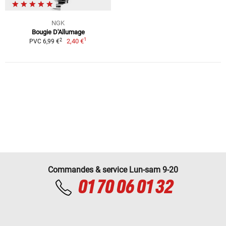
NGK
Bougie D'Allumage
1
2
2,40 €
PVC 6,99 €
Commandes & service Lun-sam 9-20
01 70 06 01 32