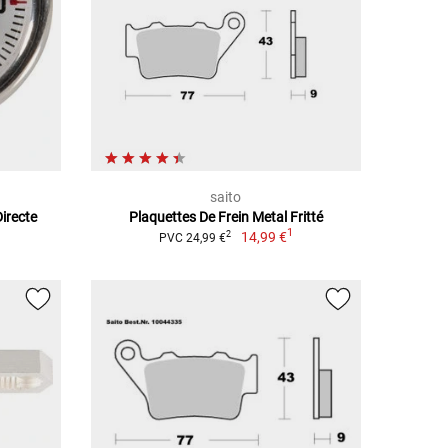
saito
irecte
Plaquettes De Frein Metal Fritté
1
14,99 €
2
PVC 24,99 €