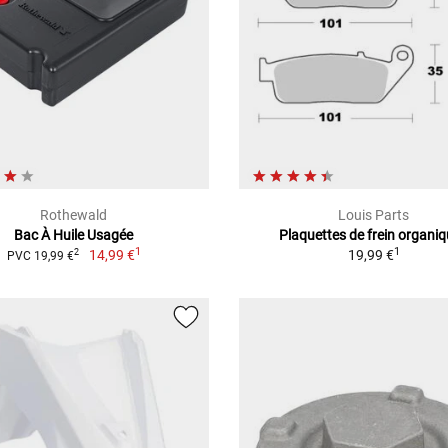
Rothewald
Louis Parts
Bac À Huile Usagée
Plaquettes de frein organi
1
1
14,99 €
19,99 €
2
PVC 19,99 €