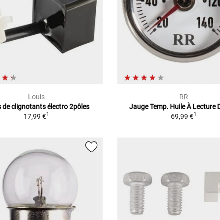
Louis
RR
s de clignotants électro 2pôles
Jauge Temp. Huile À Lecture D
1
1
17,99 €
69,99 €