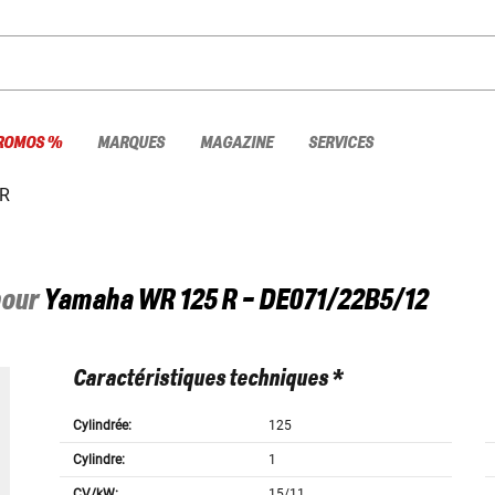
ROMOS %
MARQUES
MAGAZINE
SERVICES
 R
pour
Yamaha
WR 125 R - DE071/22B5/12
Caractéristiques techniques *
Cylindrée:
125
Cylindre:
1
CV/kW:
15/11