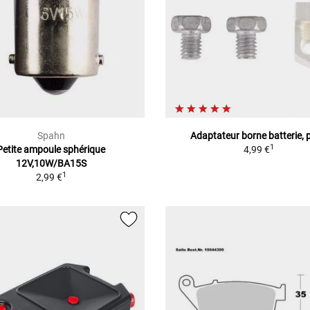
Spahn
Adaptateur borne batterie, 
1
Petite ampoule sphérique
4,99 €
12V,10W/BA15S
1
2,99 €