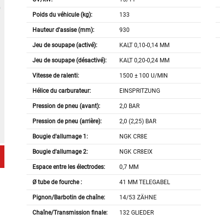
Poids du véhicule (kg):
133
Hauteur d'assise (mm):
930
Jeu de soupape (activé):
KALT 0,10-0,14 MM
Jeu de soupape (désactivé):
KALT 0,20-0,24 MM
Vitesse de ralenti:
1500 ± 100 U/MIN
Hélice du carburateur:
EINSPRITZUNG
Pression de pneu (avant):
2,0 BAR
Pression de pneu (arrière):
2,0 (2,25) BAR
Bougie d'allumage 1:
NGK CR8E
Bougie d'allumage 2:
NGK CR8EIX
Espace entre les électrodes:
0,7 MM
Ø tube de fourche :
41 MM TELEGABEL
Pignon/Barbotin de chaîne:
14/53 ZÄHNE
Chaîne/Transmission finale:
132 GLIEDER