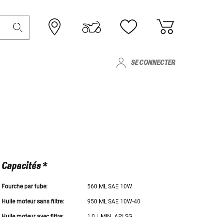
SE CONNECTER
Capacités *
Fourche par tube:
560 ML SAE 10W
Huile moteur sans filtre:
950 ML SAE 10W-40
Huile moteur avec filtre:
1,0 L MIN. API SG