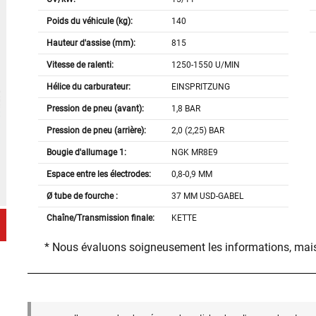
Poids du véhicule (kg):
140
Hauteur d'assise (mm):
815
Vitesse de ralenti:
1250-1550 U/MIN
Hélice du carburateur:
EINSPRITZUNG
Pression de pneu (avant):
1,8 BAR
Pression de pneu (arrière):
2,0 (2,25) BAR
Bougie d'allumage 1:
NGK MR8E9
Espace entre les électrodes:
0,8-0,9 MM
Ø tube de fourche :
37 MM USD-GABEL
Chaîne/Transmission finale:
KETTE
* Nous évaluons soigneusement les informations, mais