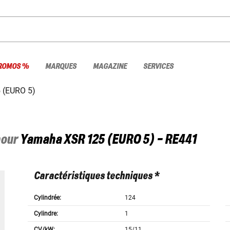
ROMOS %
MARQUES
MAGAZINE
SERVICES
 (EURO 5)
pour
Yamaha
XSR 125 (EURO 5) - RE441
Caractéristiques techniques *
Cylindrée:
124
Cylindre:
1
CV/kW:
15/11