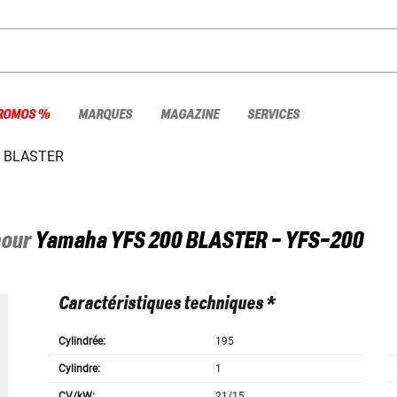
ROMOS %
MARQUES
MAGAZINE
SERVICES
0 BLASTER
pour
Yamaha
YFS 200 BLASTER - YFS-200
Caractéristiques techniques *
Cylindrée:
195
Cylindre:
1
CV/kW:
21/15