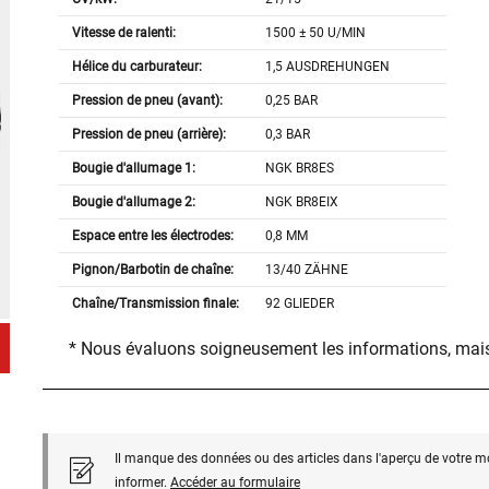
Vitesse de ralenti:
1500 ± 50 U/MIN
Hélice du carburateur:
1,5 AUSDREHUNGEN
Pression de pneu (avant):
0,25 BAR
Pression de pneu (arrière):
0,3 BAR
Bougie d'allumage 1:
NGK BR8ES
Bougie d'allumage 2:
NGK BR8EIX
Espace entre les électrodes:
0,8 MM
Pignon/Barbotin de chaîne:
13/40 ZÄHNE
Chaîne/Transmission finale:
92 GLIEDER
* Nous évaluons soigneusement les informations, mais
Il manque des données ou des articles dans l'aperçu de votre m
informer.
Accéder au formulaire