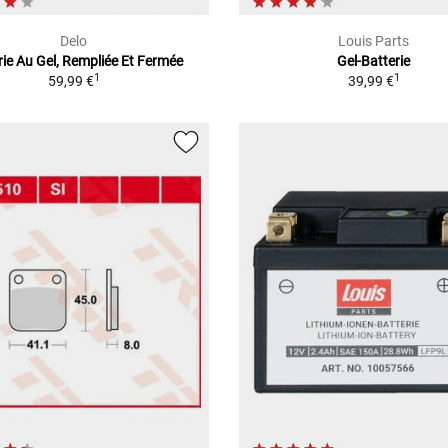
Delo
Louis Parts
rie Au Gel, Rempliée Et Fermée
Gel-Batterie
1
1
59,99 €
39,99 €