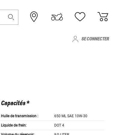
SE CONNECTER
Capacités *
Huile de transmission :
650 ML SAE 10W-30
Liquide de frein:
DOT 4
Volume du réservoir:
9,0 LITER