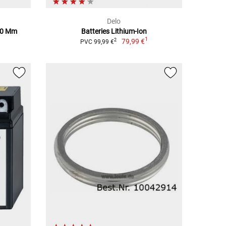
Delo
730 Mm
Batteries Lithium-Ion
1
79,99 €
2
PVC 99,99 €