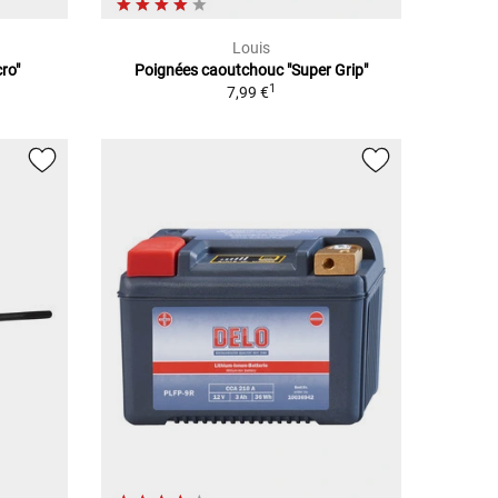
Louis
cro"
Poignées caoutchouc "Super Grip"
1
7,99 €