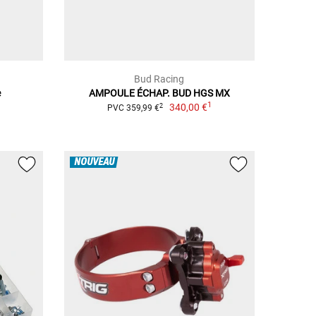
Bud Racing
e
AMPOULE ÉCHAP. BUD HGS MX
1
340,00 €
2
PVC 359,99 €
NOUVEAU