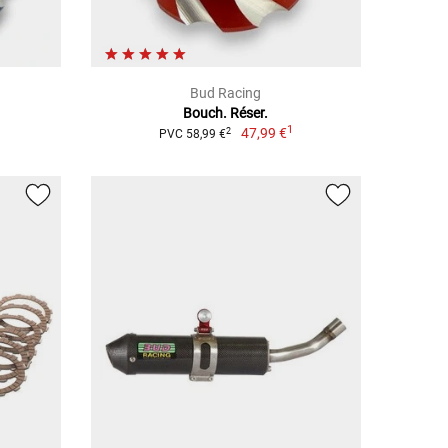
Bud Racing
Bouch. Réser.
1
47,99 €
2
PVC 58,99 €