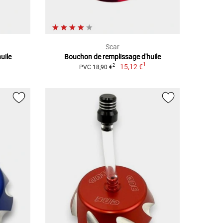
Scar
uile
Bouchon de remplissage d'huile
1
15,12 €
2
PVC 18,90 €