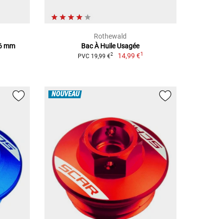
Rothewald
,6 mm
Bac À Huile Usagée
1
1
14,99 €
2
PVC 19,99 €
NOUVEAU