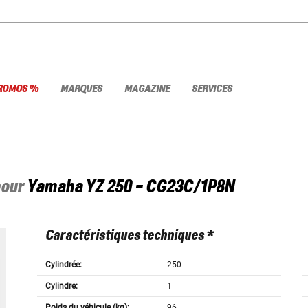
ROMOS %
MARQUES
MAGAZINE
SERVICES
pour
Yamaha
YZ 250 - CG23C/1P8N
Caractéristiques techniques *
Cylindrée:
250
Cylindre:
1
Poids du véhicule (kg):
96