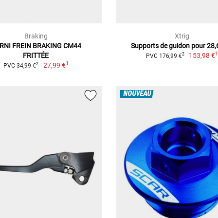
Braking
Xtrig
RNI FREIN BRAKING CM44
Supports de guidon pour 28
FRITTÉE
153,98 €
2
PVC 176,99 €
1
27,99 €
2
PVC 34,99 €
NOUVEAU