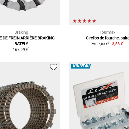
Braking
Tourmax
E DE FREIN ARRIÈRE BRAKING
Circlips de fourche, pair
1
BATFLY
3,58 €
2
PVC 5,03 €
1
167,99 €
NOUVEAU