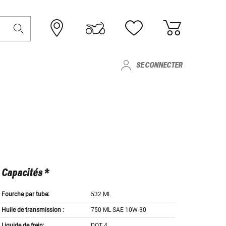
SE CONNECTER
Capacités *
Fourche par tube:
532 ML
Huile de transmission :
750 ML SAE 10W-30
Liquide de frein:
DOT 4