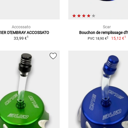
Accossato
Scar
IER D'EMBRAY ACCOSSATO
Bouchon de remplissage d'h
1
1
33,99 €
15,12 €
2
PVC 18,90 €