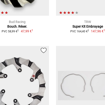
Bud Racing
TRW
Bouch. Réser.
Super Kit Embrayage
1
47,99 €
147,96 €
2
2
PVC 58,99 €
PVC 164,40 €